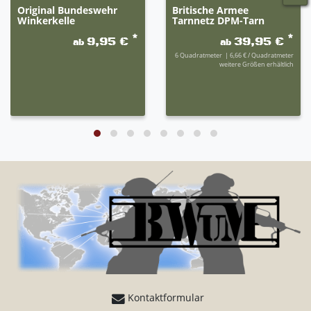
Original Bundeswehr
Britische Armee
Winkerkelle
Tarnnetz DPM-Tarn
*
*
9,95 €
39,95 €
ab
ab
6
Quadratmeter
| 6,66 € / Quadratmeter
weitere Größen erhältlich
Kontaktformular