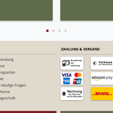
ZAHLUNG & VERSAND
sendung
and
ungsarten
kt
 Häufige Fragen
cheine
ngeschäft