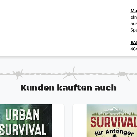
Ma
ein
aus
Spa
EA
40
Kunden kauften auch