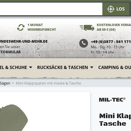
LOS
1 MONAT
KOSTENLOSER VERS
WIDERRUFSRECHT
AB 50 € (DE)
UNDESWEHR-UND-MEHR.DE
+49 (0)3877 - 561 17
en Sie unser
Mo. - Do. 10 - 15 Uhr
TFORMULAR
Fr. 10 - 14 Uhr
FEL & SCHUHE
RUCKSÄCKE & TASCHEN
CAMPING & O
 Sägen
Mini Klappspaten mit Hacke & Tasche
Mini Kl
Tasche