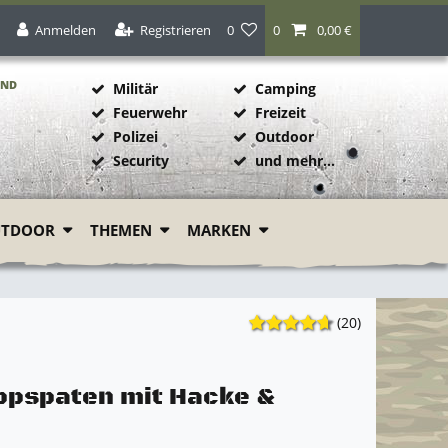
Anmelden
Registrieren
0
0
0,00 €
AND
Militär
Camping
Feuerwehr
Freizeit
Polizei
Outdoor
1
Security
und mehr...
UTDOOR
THEMEN
MARKEN
(20)
appspaten mit Hacke &