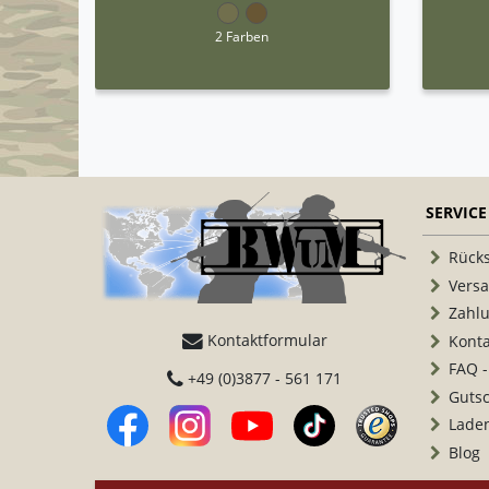
2 Farben
SERVICE
Rück
Vers
Zahl
Kontaktformular
Konta
FAQ -
+49 (0)3877 - 561 171
Guts
Lade
Blog