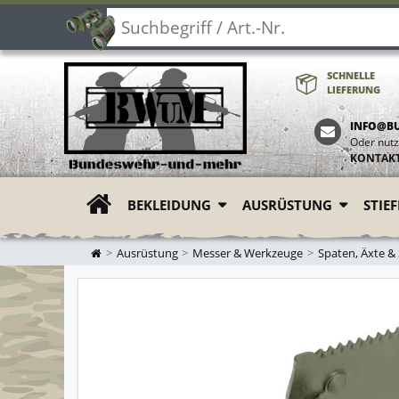
SCHNELLE
LIEFERUNG
INFO@B
Oder nutz
KONTAK
BEKLEIDUNG
AUSRÜSTUNG
STIE
ZUR STARTSEITE
Ausrüstung
Messer & Werkzeuge
Spaten, Äxte &