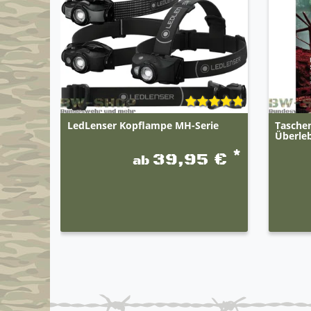
LedLenser Kopflampe MH-Serie
Taschen
Überleb
*
39,95 €
ab