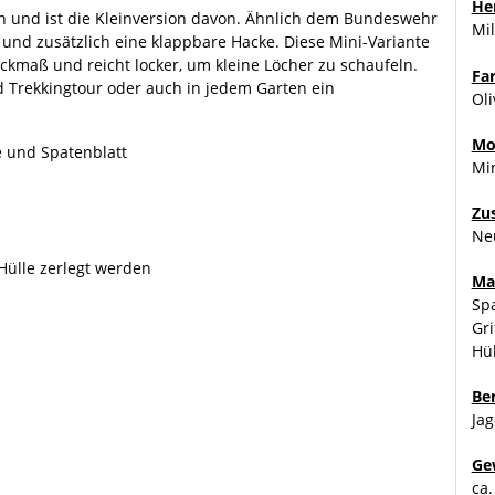
Her
 und ist die Kleinversion davon. Ähnlich dem Bundeswehr
Mil
 und zusätzlich eine klappbare Hacke. Diese Mini-Variante
ckmaß und reicht locker, um kleine Löcher zu schaufeln.
Fa
d Trekkingtour oder auch in jedem Garten ein
Oli
Mo
e und Spatenblatt
Min
Zu
Ne
Hülle zerlegt werden
Ma
Sp
Gri
Hül
Be
Jag
Ge
ca.