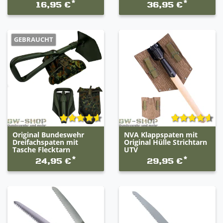
*
*
16,95 €
36,95 €
GEBRAUCHT
Original Bundeswehr
NVA Klappspaten mit
Dreifachspaten mit
Original Hülle Strichtarn
Tasche Flecktarn
UTV
*
*
24,95 €
29,95 €