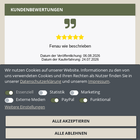
KUNDENBEWERTUNGEN
Fenau wie beschrieben
Datum der Veröffentlichung: 06.08.2026
Datum der Kauferfahrung: 24.07.2026
Wir nutzen Cookies auf unserer Website. Informationen zu den von
uns verwendeten Cookies und Ihren Rechten als Nutzer finden Sie in
unserer
Daten­schutz­erklärung
und unserem
Impressum
.
52,897 Bewertungen
Essenziell
Statistik
Marketing
Externe Medien
PayPal
Funktional
Weitere Einstellungen
*Alle Preise inkl. ges. MwSt. zzgl.
Versandkosten
ALLE AKZEPTIEREN
AGB
Datenschutzerklärung
Widerrufsrecht
Widerrufsformular
ALLE ABLEHNEN
Barrierefreiheitserklärung
Impressum