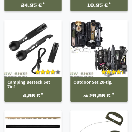
*
*
24,95 €
18,95 €
Camping Besteck Set
Outdoor Set 20-tlg.
7in1
*
*
4,95 €
29,95 €
ab