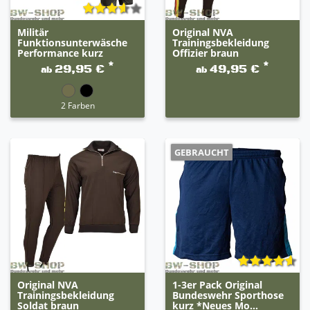
Militär
Original NVA
Funktionsunterwäsche
Trainingsbekleidung
Performance kurz
Offizier braun
*
*
29,95 €
49,95 €
ab
ab
2 Farben
GEBRAUCHT
Original NVA
1-3er Pack Original
Trainingsbekleidung
Bundeswehr Sporthose
Soldat braun
kurz *Neues Mo...