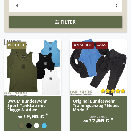
FILTER
NEUHEIT
ANGEBOT
-78%
BWuM Bundeswehr
Original Bundeswehr
Sport-Tanktop mit
Trainingsanzug *Neues
Flagge & Adler
Modell*
*
12,95 €
UVP 79,95 €
ab
*
17,95 €
ab