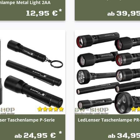
nlampe Metal Light 2AA
*
12,95 €
39,9
ab
ser Taschenlampe P-Serie
LedLenser Taschenlampe PR-
*
24,95 €
34,9
ab
ab