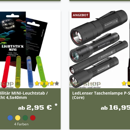
ANGEBOT
ilitär MINI-Leuchtstab /
LedLenser Taschenlampe P-S
icht 4,5x40mm
(Core)
*
2,95 €
16,9
ab
ab
4 Farben