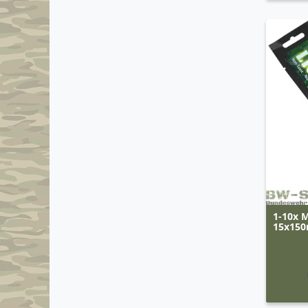
1-10x M
15x15