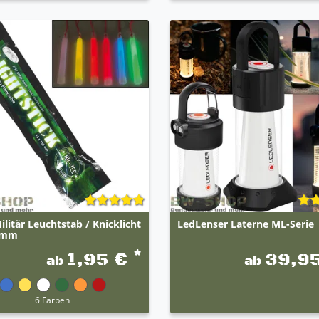
ilitär Leuchtstab / Knicklicht
LedLenser Laterne ML-Serie
0mm
*
1,95 €
39,9
ab
ab
6 Farben