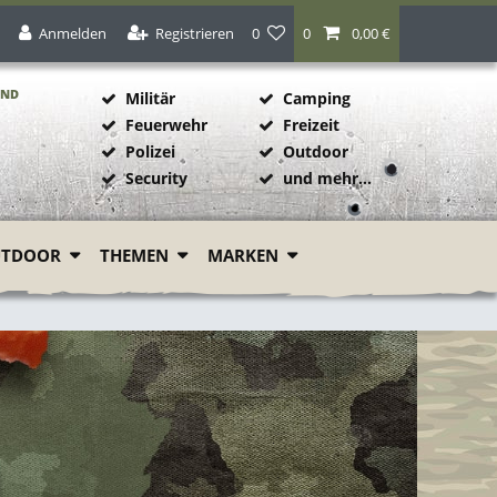
Anmelden
Registrieren
0
0
0,00 €
AND
Militär
Camping
Feuerwehr
Freizeit
Polizei
Outdoor
1
Security
und mehr...
UTDOOR
THEMEN
MARKEN