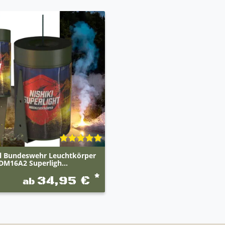
al Bundeswehr Leuchtkörper
DM16A2 Superligh...
*
34,95 €
ab