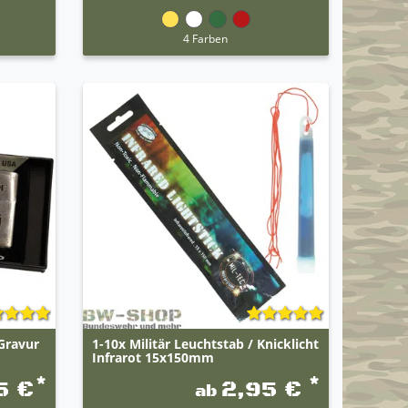
4 Farben
Gravur
1-10x Militär Leuchtstab / Knicklicht
Infrarot 15x150mm
*
*
5 €
2,95 €
ab