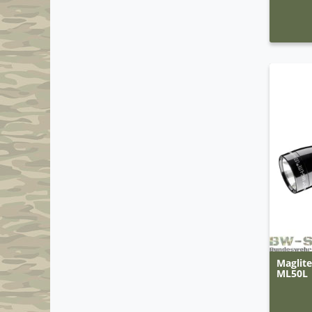
Maglit
ML50L