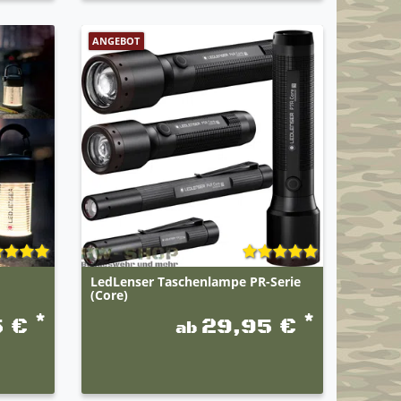
ANGEBOT
LedLenser Taschenlampe PR-Serie
(Core)
*
*
5 €
29,95 €
ab