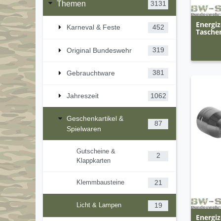
Themen
3131
Energi
Karneval & Feste
452
Tasche
Original Bundeswehr
319
Gebrauchtware
381
Jahreszeit
1062
Geschenkartikel &
87
Spielwaren
Gutscheine &
2
Klappkarten
Klemmbausteine
21
Licht & Lampen
19
Energi