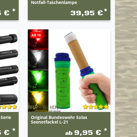
Notfall-Taschenlampe
*
*
5 €
39,95 €
AB 18
Serie
Original Bundeswehr Solas
Seenotfackel L-21
*
*
5 €
9,95 €
ab