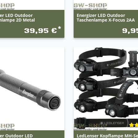
zer LED Outdoor
Energizer LED Outdoor
nlampe 2D Metal
Taschenlampe X-Focus 2AA
*
39,95 €
9,9
zer Outdoor LED
LedLenser Kopflampe MH-Se