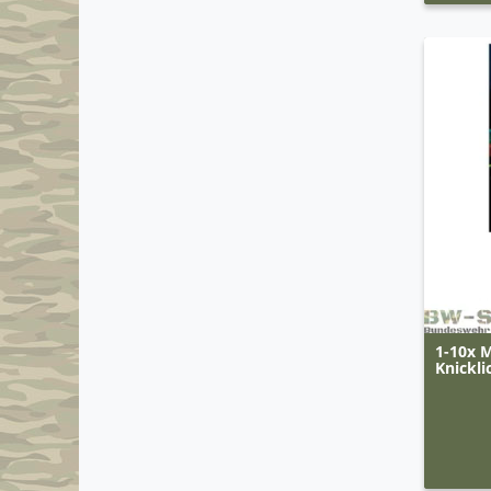
1-10x M
Knickl