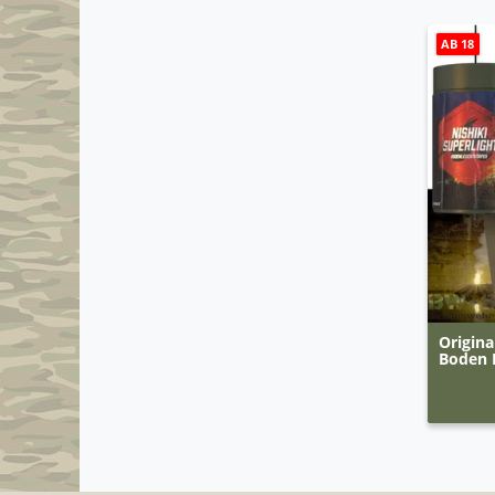
AB 18
Origin
Boden 