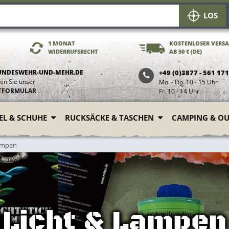
LOS
1 MONAT
KOSTENLOSER VERS
WIDERRUFSRECHT
AB 50 € (DE)
UNDESWEHR-UND-MEHR.DE
+49 (0)3877 - 561 17
en Sie unser
Mo. - Do. 10 - 15 Uhr
TFORMULAR
Fr. 10 - 14 Uhr
FEL & SCHUHE
RUCKSÄCKE & TASCHEN
CAMPING & O
ampen
Licht & Lampen