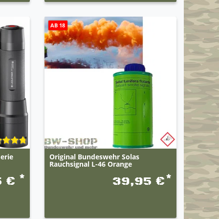
AB 18
erie
Original Bundeswehr Solas
Rauchsignal L-46 Orange
*
*
5 €
39,95 €