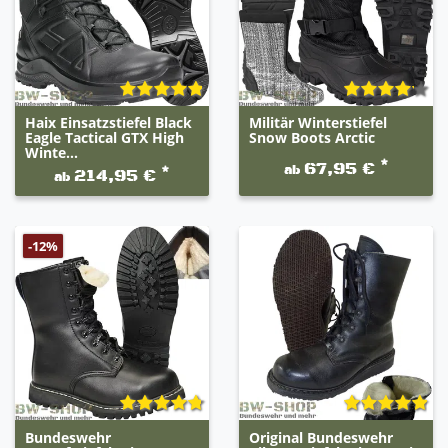
Haix Einsatzstiefel Black
Militär Winterstiefel
Eagle Tactical GTX High
Snow Boots Arctic
Winte...
*
67,95 €
ab
*
214,95 €
ab
-12%
Bundeswehr
Original Bundeswehr