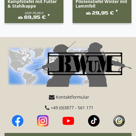
Kampfstiefel mit Futter
Pilotenstiefel Winter mit
& Stahlkappe
Lammfell
*
29,95 €
UVP 79,90 €
ab
*
69,95 €
ab
Kontaktformular
+49 (0)3877 - 561 171