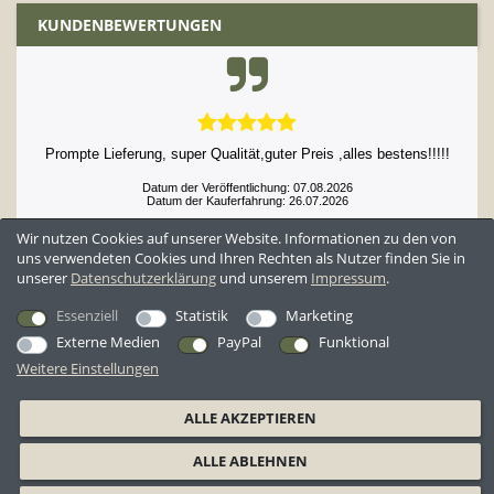
KUNDENBEWERTUNGEN
Prompte Lieferung, super Qualität,guter Preis ,alles bestens!!!!!
Datum der Veröffentlichung: 07.08.2026
Datum der Kauferfahrung: 26.07.2026
Wir nutzen Cookies auf unserer Website. Informationen zu den von
uns verwendeten Cookies und Ihren Rechten als Nutzer finden Sie in
unserer
Daten­schutz­erklärung
und unserem
Impressum
.
52,897 Bewertungen
Essenziell
Statistik
Marketing
Externe Medien
PayPal
Funktional
Weitere Einstellungen
*Alle Preise inkl. ges. MwSt. zzgl.
Versandkosten
ALLE AKZEPTIEREN
AGB
Datenschutzerklärung
Widerrufsrecht
Widerrufsformular
ALLE ABLEHNEN
Barrierefreiheitserklärung
Impressum