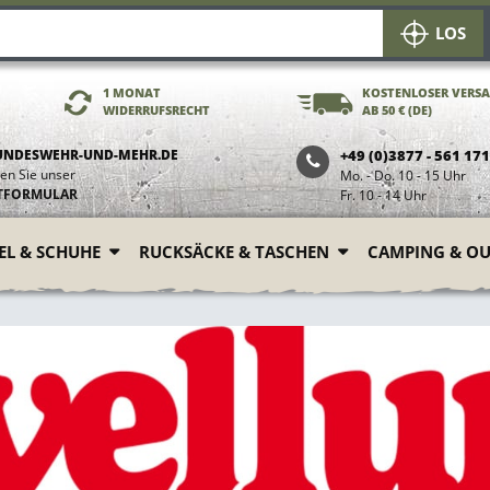
LOS
1 MONAT
KOSTENLOSER VERS
WIDERRUFSRECHT
AB 50 € (DE)
UNDESWEHR-UND-MEHR.DE
+49 (0)3877 - 561 17
en Sie unser
Mo. - Do. 10 - 15 Uhr
TFORMULAR
Fr. 10 - 14 Uhr
FEL & SCHUHE
RUCKSÄCKE & TASCHEN
CAMPING & O