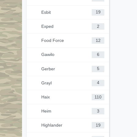
Esbit
19
Exped
2
Food Force
12
Gawilo
6
Gerber
5
Grayl
4
Haix
110
Heim
3
Highlander
19