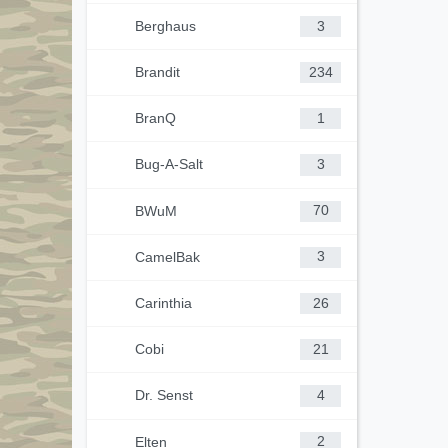
Berghaus
3
Brandit
234
BranQ
1
Bug-A-Salt
3
BWuM
70
CamelBak
3
Carinthia
26
Cobi
21
Dr. Senst
4
Elten
2