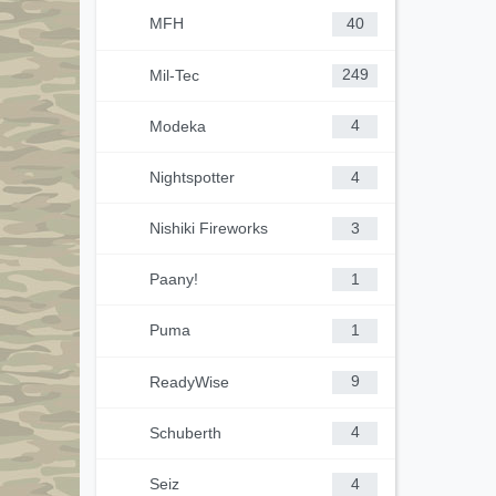
MFH
40
Mil-Tec
249
Modeka
4
Nightspotter
4
Nishiki Fireworks
3
Paany!
1
Puma
1
ReadyWise
9
Schuberth
4
Seiz
4