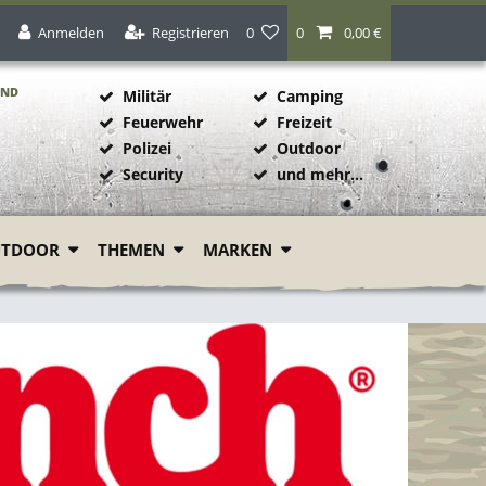
Anmelden
Registrieren
0
0
0,00 €
AND
Militär
Camping
Feuerwehr
Freizeit
Polizei
Outdoor
1
Security
und mehr...
UTDOOR
THEMEN
MARKEN