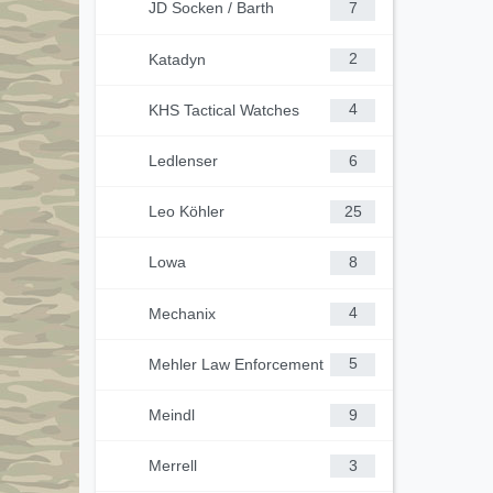
JD Socken / Barth
7
Katadyn
2
KHS Tactical Watches
4
Ledlenser
6
Leo Köhler
25
Lowa
8
Mechanix
4
Mehler Law Enforcement
5
Meindl
9
Merrell
3