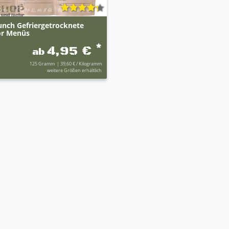
unch Gefriergetrocknete
r Menüs
*
4,95 €
ab
125
Gramm
| 39,60 € / Kilogramm
weitere Größen erhältlich