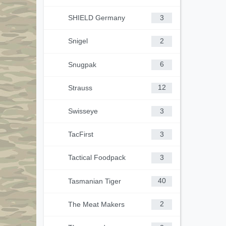
SHIELD Germany
3
Snigel
2
Snugpak
6
Strauss
12
Swisseye
3
TacFirst
3
Tactical Foodpack
3
Tasmanian Tiger
40
The Meat Makers
2