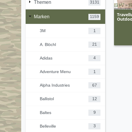
Themen
3131
Travell
Marken
1159
Outdoo
3M
1
A. Blöchl
21
Adidas
4
Adventure Menu
1
Alpha Industries
67
Ballistol
12
Baltes
9
Belleville
3