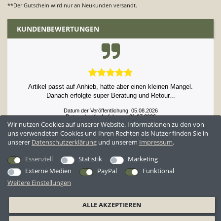
**Der Gutschein wird nur an Neukunden versandt.
KUNDENBEWERTUNGEN
Artikel passt auf Anhieb, hatte aber einen kleinen Mangel.
Danach erfolgte super Beratung und Retour...
Datum der Veröffentlichung: 05.08.2026
Datum der Kauferfahrung: 21.07.2026
Wir nutzen Cookies auf unserer Website. Informationen zu den von
uns verwendeten Cookies und Ihren Rechten als Nutzer finden Sie in
unserer
Daten­schutz­erklärung
und unserem
Impressum
.
52,861 Bewertungen
Essenziell
Statistik
Marketing
Externe Medien
PayPal
Funktional
Weitere Einstellungen
*Alle Preise inkl. ges. MwSt. zzgl.
Versandkosten
ALLE AKZEPTIEREN
AGB
Datenschutzerklärung
Widerrufsrecht
Widerrufsformular