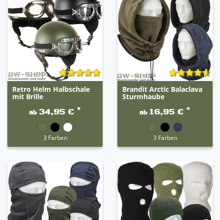
Retro Helm Halbschale
Brandit Arctic Balaclava
mit Brille
Sturmhaube
*
*
34,95 €
16,95 €
ab
ab
3 Farben
3 Farben