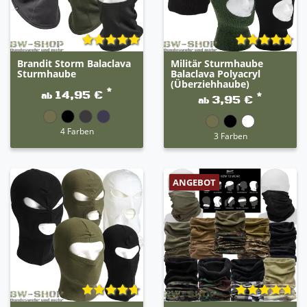
Brandit Storm Balaclava
Militär Sturmhaube
Sturmhaube
Balaclava Polyacryl
(Überziehhaube)
*
14,95 €
ab
*
3,95 €
ab
4 Farben
3 Farben
ANGEBOT