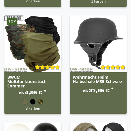
2 Farben
3 Farben
TOP
BWuM
Wehrmacht Helm
Multifunktionstuch
Halbschale M35 Schwarz
Sommer
*
37,95 €
ab
*
4,95 €
ab
3 Farben