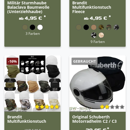
Militär Sturmhaube
Brandit
Balaclava Baumwolle
Multifunktionstuch
(Unterziehhaube)
Fleece
*
*
4,95 €
4,95 €
ab
ab
3 Farben
9 Farben
GEBRAUCHT
-16%
Brandit
Original Schuberth
Multifunktionstuch
Motorradhelm C2 / C3
*