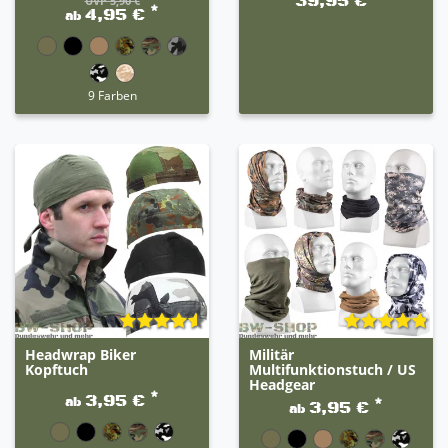
39,95 €
UVP 5,90 €
*
4,95 €
ab
9 Farben
Headwrap Biker
Militär
Kopftuch
Multifunktionstuch / US
Headgear
*
3,95 €
ab
*
3,95 €
ab