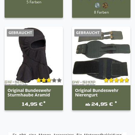
5 Farben
8 Farben
GEBRAUCHT
GEBRAUCHT
Original Bundeswehr
Original Bundeswehr
Sturmhaube Aramid
Nierengurt
*
*
14,95 €
24,95 €
ab
Es gibt eine Menge Accessoires für Motorradbekleidung.