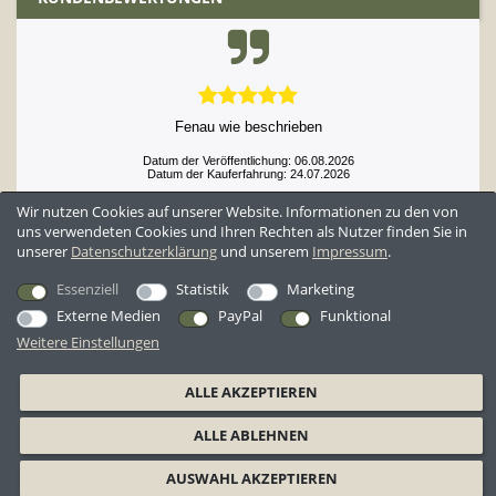
Fenau wie beschrieben
Datum der Veröffentlichung: 06.08.2026
Datum der Kauferfahrung: 24.07.2026
Wir nutzen Cookies auf unserer Website. Informationen zu den von
uns verwendeten Cookies und Ihren Rechten als Nutzer finden Sie in
unserer
Daten­schutz­erklärung
und unserem
Impressum
.
52,897 Bewertungen
Essenziell
Statistik
Marketing
Externe Medien
PayPal
Funktional
Weitere Einstellungen
*Alle Preise inkl. ges. MwSt. zzgl.
Versandkosten
ALLE AKZEPTIEREN
AGB
Datenschutzerklärung
Widerrufsrecht
Widerrufsformular
ALLE ABLEHNEN
Barrierefreiheitserklärung
Impressum
AUSWAHL AKZEPTIEREN
© 2026 BW-Shop GmbH