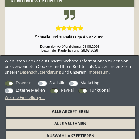
KUNDENBEWERTUNGEN
Schnelle und zuverlässige Abwicklung.
Datum der Veröffentlichung: 08.08.2026
Datum der Kauferfahrung: 28.07.2026
Wir nutzen Cookies auf unserer Website. Informationen zu den von
uns verwendeten Cookies und Ihren Rechten als Nutzer finden Sie in
unserer
Daten­schutz­erklärung
und unserem
Impressum
.
52,952 Bewertungen
Essenziell
Statistik
Marketing
Externe Medien
PayPal
Funktional
Weitere Einstellungen
*Alle Preise inkl. ges. MwSt. zzgl.
Versandkosten
ALLE AKZEPTIEREN
AGB
Datenschutzerklärung
Widerrufsrecht
Widerrufsformular
ALLE ABLEHNEN
Barrierefreiheitserklärung
Impressum
AUSWAHL AKZEPTIEREN
© 2026 BW-Shop GmbH