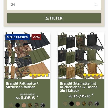
FILTER
NEUE FARBEN
-16%
Brandit Faltmatte /
Brandit Sitzmatte mit
Sitzkissen faltbar
Rückenlehne & Tasche
2in1 faltbar
UVP 11,90 €
*
15,95 €
ab
*
9,95 €
ab