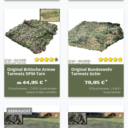
Original Britische Armee
Original Bundeswehr
Tarnnetz DPM-Tarn
Tarnnetz 6x3m
*
*
44,95 €
79,95 €
ab
6
Quadratmeter
| 7,49 € / Quadratmeter
18
Quadratmeter
| 4,44 € /
weitere Größen erhältlich
Quadratmeter
GEBRAUCHT