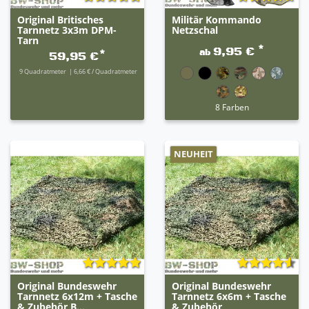
Original Britisches
Militär Kommando
Tarnnetz 3x3m DPM-
Netzschal
Tarn
*
9,95 €
ab
*
59,95 €
9
Quadratmeter
| 6,66 € / Quadratmeter
8 Farben
NEUHEIT
Original Bundeswehr
Original Bundeswehr
Tarnnetz 6x12m + Tasche
Tarnnetz 6x6m + Tasche
& Zubehör B...
& Zubehör