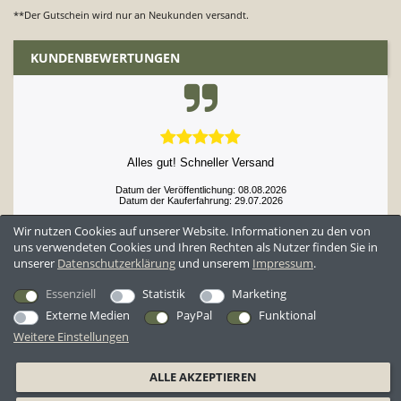
**Der Gutschein wird nur an Neukunden versandt.
KUNDENBEWERTUNGEN
Alles gut! Schneller Versand
Datum der Veröffentlichung: 08.08.2026
Datum der Kauferfahrung: 29.07.2026
Wir nutzen Cookies auf unserer Website. Informationen zu den von
uns verwendeten Cookies und Ihren Rechten als Nutzer finden Sie in
unserer
Daten­schutz­erklärung
und unserem
Impressum
.
52,929 Bewertungen
Essenziell
Statistik
Marketing
Externe Medien
PayPal
Funktional
Weitere Einstellungen
*Alle Preise inkl. ges. MwSt. zzgl.
Versandkosten
ALLE AKZEPTIEREN
AGB
Datenschutzerklärung
Widerrufsrecht
Widerrufsformular