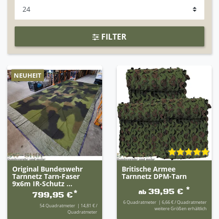
FILTER
NEUHEIT
Original Bundeswehr
Britische Armee
Tarnnetz Tarn-Faser
Tarnnetz DPM-Tarn
9x6m IR-Schutz ...
*
39,95 €
ab
*
799,95 €
6
Quadratmeter
| 6,66 € / Quadratmeter
54
Quadratmeter
| 14,81 € /
weitere Größen erhältlich
Quadratmeter