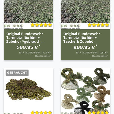
Original Bundeswehr
Original Bundeswehr
Tarnnetz 10x10m +
Tarnnetz 10x10m +
Zubehör *gebrauch...
Tasche & Zubehör
*
*
599,95 €
299,95 €
104.4
Quadratmeter
| 5,75 € /
104.4
Quadratmeter
| 2,87 € /
Quadratmeter
Quadratmeter
GEBRAUCHT