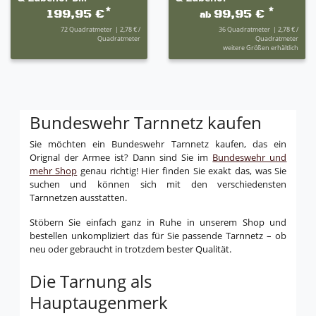
*
*
199,95 €
99,95 €
ab
72
Quadratmeter
| 2,78 € /
36
Quadratmeter
| 2,78 € /
Quadratmeter
Quadratmeter
weitere Größen erhältlich
Bundeswehr Tarnnetz kaufen
Sie möchten ein Bundeswehr Tarnnetz kaufen, das ein
Orignal der Armee ist? Dann sind Sie im
Bundeswehr und
mehr Shop
genau richtig! Hier finden Sie exakt das, was Sie
suchen und können sich mit den verschiedensten
Tarnnetzen ausstatten.
Stöbern Sie einfach ganz in Ruhe in unserem Shop und
bestellen unkompliziert das für Sie passende Tarnnetz – ob
neu oder gebraucht in trotzdem bester Qualität.
Die Tarnung als
Hauptaugenmerk