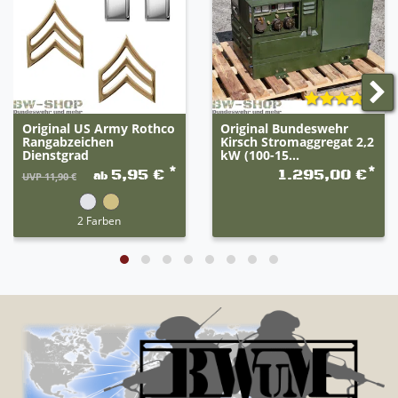
Original US Army Rothco
Original Bundeswehr
Rangabzeichen
Kirsch Stromaggregat 2,2
Dienstgrad
kW (100-15...
*
*
5,95 €
1.295,00 €
ab
UVP 11,90 €
2 Farben