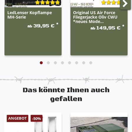
LedLenser Kopflampe
Original US Air Force
MH-Serie
Fliegerjacke Oliv CWU
*neues Mode...
*
39,95 €
ab
*
149,95 €
ab
Das könnte Ihnen auch
gefallen
ANGEBOT
-50%