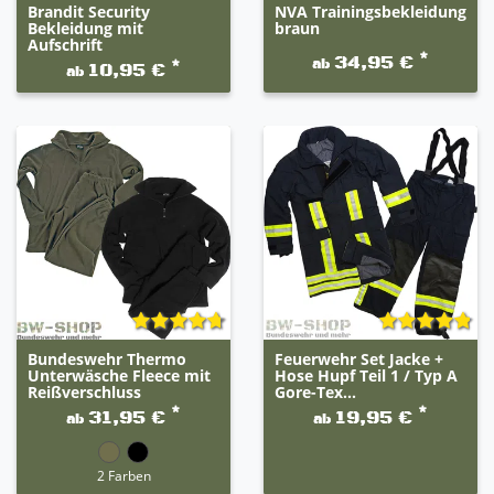
Brandit Security
NVA Trainingsbekleidung
Bekleidung mit
braun
Aufschrift
*
34,95 €
ab
*
10,95 €
ab
Bundeswehr Thermo
Feuerwehr Set Jacke +
Unterwäsche Fleece mit
Hose Hupf Teil 1 / Typ A
Reißverschluss
Gore-Tex...
*
*
31,95 €
19,95 €
ab
ab
2 Farben