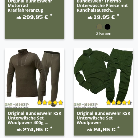
Original Bundeswehr
Bundeswehr Thermo
Motorrad
Unterwäsche Fleece mit
Kradfahreranzug
Rundhalsaussch...
*
*
299,95 €
19,95 €
ab
ab
2 Farben
Original Bundeswehr KSK
Original Bundeswehr KSK
Unterwäsche Set
Unterwäsche Set
Woolpower 400g ...
Woolpower
*
*
274,95 €
24,95 €
ab
ab