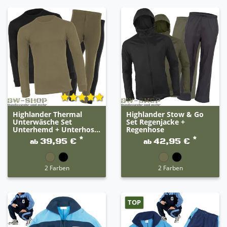
Highlander Thermal
Highlander Stow & Go
Unterwäsche Set
Set Regenjacke +
Unterhemd + Unterhos...
Regenhose
*
*
39,95 €
42,95 €
ab
ab
2 Farben
2 Farben
TOP