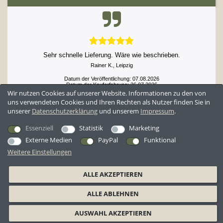
Sehr schnelle Lieferung. Wäre wie beschrieben.
Rainer K., Leipzig
Datum der Veröffentlichung: 07.08.2026
Datum der Kauferfahrung: 26.07.2026
Wir nutzen Cookies auf unserer Website. Informationen zu den von
uns verwendeten Cookies und Ihren Rechten als Nutzer finden Sie in
unserer
Daten­schutz­erklärung
und unserem
Impressum
.
52,897 Bewertungen
Essenziell
Statistik
Marketing
Externe Medien
PayPal
Funktional
Weitere Einstellungen
*Alle Preise inkl. ges. MwSt. zzgl.
Versandkosten
ALLE AKZEPTIEREN
AGB
Datenschutzerklärung
Widerrufsrecht
Widerrufsformular
ALLE ABLEHNEN
Barrierefreiheitserklärung
Impressum
AUSWAHL AKZEPTIEREN
© 2026 BW-Shop GmbH