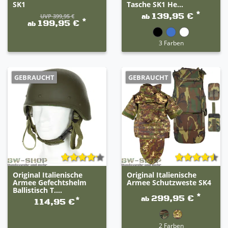
SK1
Tasche SK1 He...
*
139,95 €
UVP 399,95 €
ab
*
199,95 €
ab
3 Farben
GEBRAUCHT
GEBRAUCHT
Original Italienische
Original Italienische
Armee Gefechtshelm
Armee Schutzweste SK4
Ballistisch T....
*
299,95 €
ab
*
114,95 €
2 Farben