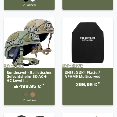
2 Farben
Bundeswehr Ballistischer
SHIELD SK4 Platte /
Gefechtshelm BK-ACH-
VPAM9 Multicurved
HC Level I...
*
399,95 €
*
499,95 €
ab
2 Farben