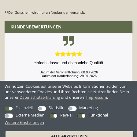
**Der Gutschein wird nur an Neukunden versandt.
KUNDENBEWERTUNGEN
einfach klasse und ebensolche Qualität
Datum der Veröffentlichung: 08.08.2026
Datum der Kauferfahrung: 29.07.2026
Wir nutzen Cookies auf unserer Website. Informationen zu den von
uns verwendeten Cookies und Ihren Rechten als Nutzer finden Sie in
unserer
Daten­schutz­erklärung
und unserem
Impressum
.
52,952 Bewertungen
Essenziell
Statistik
Marketing
Externe Medien
PayPal
Funktional
Weitere Einstellungen
*Alle Preise inkl. ges. MwSt. zzgl.
Versandkosten
ALLE AKZEPTIEREN