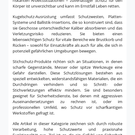
riskanten Arbeitssituationen – zuverlässiger Schutz für den
Körper ist unverzichtbar und kann im Ernstfall Leben retten.
Kugelschutz-Ausrüstung umfasst Schutzwesten, Platten-
Systeme und Ballistik-Insertions, die so konstruiert sind, dass
sie Geschosse unterschiedlicher Kaliber absorbieren und das
Verletzungsrisiko reduzieren. Sie bieten einen
lebenswichtigen Schutz für vitale Bereiche wie Brustkorb und
Rücken – sowohl für Einsatzkräfte als auch für alle, die sich in
potenziell gefährlichen Umgebungen bewegen.
Stichschutz-Produkte richten sich an Situationen, in denen
scharfe Gegenstände, Messer oder spitze Werkzeuge eine
Gefahr darstellen. Diese Schutzlösungen bestehen aus
speziell entwickelten, widerstandsfähigen Materialien, die ein
Durchdringen verhindern und so Schnitt- oder
Stichverletzungen effektiv mindern. Sie sind besonders
geeignet für Sicherheitsdienste, bei denen mit aggressiven
Auseinandersetzungen zu rechnen ist, oder im
professionellen Umfeld, wo Schutz vor scharfkantigen
Werkstoffen gefragt ist.
Alle Artikel in dieser Kategorie zeichnen sich durch robuste
Verarbeitung, hohe Schutzwerte und praxisnahe
Funktionalität aus. Ziel ist es, dir ein Gefühl von Sicherheit