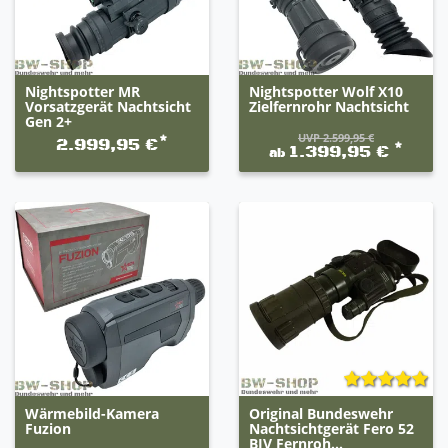
Nightspotter MR
Nightspotter Wolf X10
Vorsatzgerät Nachtsicht
Zielfernrohr Nachtsicht
Gen 2+
UVP 2.599,95 €
*
2.999,95 €
*
1.399,95 €
ab
Wärmebild-Kamera
Original Bundeswehr
Fuzion
Nachtsichtgerät Fero 52
BIV Fernroh...