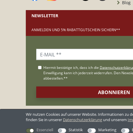
Blog
NEWSLETTER
ANMELDEN UND 5% RABATTGUTSCHEIN SICHERN**
**Der Gutschein wird nur an Neukunden versandt.
Wir nutzen Cookies auf unserer Website. Informationen zu 
finden Sie in unserer
Daten­schutz­erklärung
und unserem
Im
*Alle Preise inkl. ges. MwSt. zzgl.
Versandkosten
Essenziell
Statistik
Marketing
AGB
Datensch