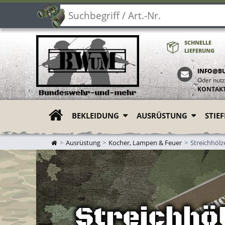
SCHNELLE
LIEFERUNG
INFO@B
Oder nutz
KONTAK
BEKLEIDUNG
AUSRÜSTUNG
STIE
ZUR STARTSEITE
Ausrüstung
Kocher, Lampen & Feuer
Streichhölz
Streichhö