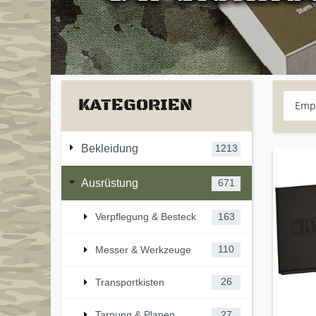
KATEGORIEN
Bekleidung
1213
Ausrüstung
671
Verpflegung & Besteck
163
Messer & Werkzeuge
110
Transportkisten
26
Tarnung & Planen
27