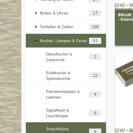
Brillen & Uhren
17
BWuM Z
- Eiser
Schlafen & Zelten
108
Kocher, Lampen & Feuer
51
Dieselkocher &
2
Gaskocher
Esbitkocher &
12
Spirituskocher
Petroleumlampen &
4
Laternen
Signalfeuer &
6
Leuchtkörper
Streichhölzer,
8