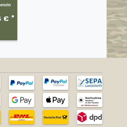
Benzin
*
5 €