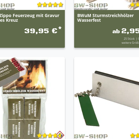
ippo Feuerzeug mit Gravur
BWuM Sturmstreichhölzer
nes Kreuz
Wasserfest
*
39,95 €
2,9
ab
25
Stück
| 
weitere Größ