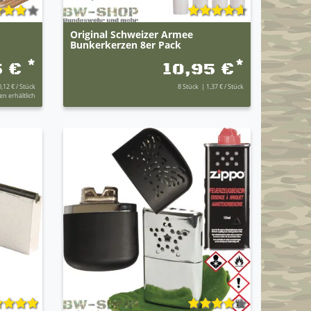
Original Schweizer Armee
Bunkerkerzen 8er Pack
*
*
5 €
10,95 €
0,12 € / Stück
8
Stück
| 1,37 € / Stück
en erhältlich