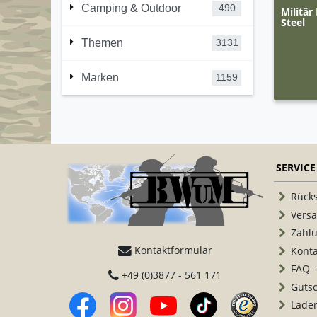
Camping & Outdoor
490
Militär
Steel
Themen
3131
Marken
1159
SERVICE
Rück
Vers
Zahl
Kontaktformular
Konta
FAQ -
+49 (0)3877 - 561 171
Guts
Lade