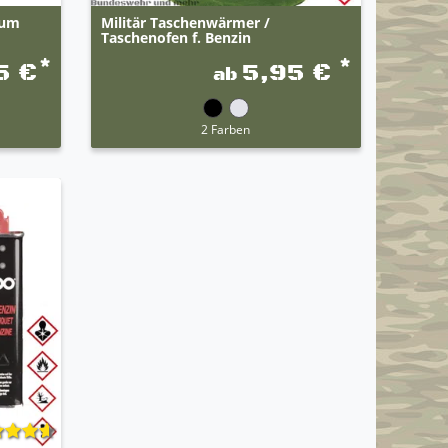
ium
Militär Taschenwärmer /
Taschenofen f. Benzin
*
*
5 €
5,95 €
ab
2 Farben