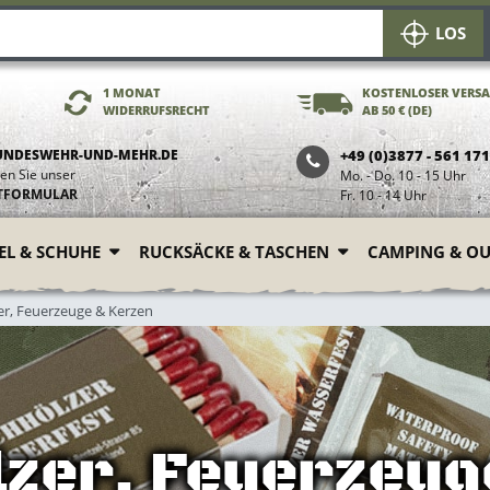
LOS
1 MONAT
KOSTENLOSER VERS
WIDERRUFSRECHT
AB 50 € (DE)
UNDESWEHR-UND-MEHR.DE
+49 (0)3877 - 561 17
en Sie unser
Mo. - Do. 10 - 15 Uhr
TFORMULAR
Fr. 10 - 14 Uhr
FEL & SCHUHE
RUCKSÄCKE & TASCHEN
CAMPING & O
er, Feuerzeuge & Kerzen
lzer, Feuerzeug