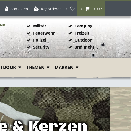
Anmelden
Registrieren
0
0
0,00 €
AND
Militär
Camping
Feuerwehr
Freizeit
Polizei
Outdoor
1
Security
und mehr...
UTDOOR
THEMEN
MARKEN
e & Kerzen