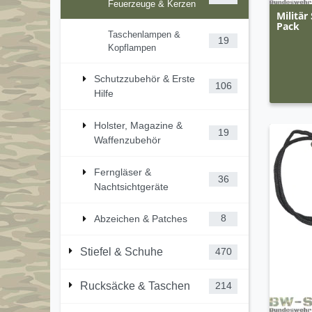
Feuerzeuge & Kerzen
Militär
Pack
Taschenlampen &
19
Kopflampen
Schutzzubehör & Erste
106
Hilfe
Holster, Magazine &
19
Waffenzubehör
Ferngläser &
36
Nachtsichtgeräte
Abzeichen & Patches
8
Stiefel & Schuhe
470
Rucksäcke & Taschen
214