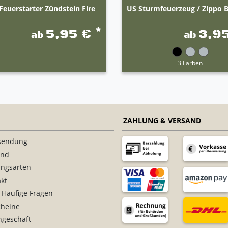
 Feuerstarter Zündstein Fire
US Sturmfeuerzeug / Zippo 
*
5,95 €
3,9
ab
ab
3 Farben
ZAHLUNG & VERSAND
sendung
and
ungsarten
kt
 Häufige Fragen
cheine
ngeschäft