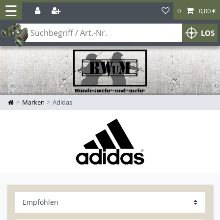
☰
0
0,00 €
LOS
Marken
Adidas