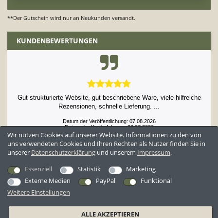
**Der Gutschein wird nur an Neukunden versandt.
KUNDENBEWERTUNGEN
Gut strukturierte Website, gut beschriebene Ware, viele hilfreiche
Rezensionen, schnelle Lieferung. ...
Datum der Veröffentlichung: 07.08.2026
Datum der Kauferfahrung: 23.07.2026
Wir nutzen Cookies auf unserer Website. Informationen zu den von
uns verwendeten Cookies und Ihren Rechten als Nutzer finden Sie in
unserer
Daten­schutz­erklärung
und unserem
Impressum
.
52,929 Bewertungen
Essenziell
Statistik
Marketing
Externe Medien
PayPal
Funktional
Weitere Einstellungen
*Alle Preise inkl. ges. MwSt. zzgl.
Versandkosten
ALLE AKZEPTIEREN