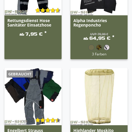
Rettungsdienst Hose
Alpha Industries
Sanitäter Einsatzhose
Regenponcho
*
7,95 €
UVP 70,00 €
ab
*
64,95 €
ab
3 Farben
GEBRAUCHT
Engelbert Strauss
Highlander Moskito