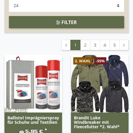
FILTER
1
2
3
4
5
2. WAHL
-55%
Ballistol Imprägnierspray
Brandit Luke
für Schuhe und Textilien
Windbreaker mit
Fleecefutter *2. Wahl*
*
5,95 €
ab