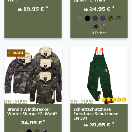
*
*
19,95 €
24,95 €
ab
ab
9 Farben
2. WAHL
Brandit Windbreaker
Schnittschutzhose
Winter Sherpa *2. Wahl*
Forsthose Schutzhose
EN 381
*
34,95 €
*
39,95 €
ab