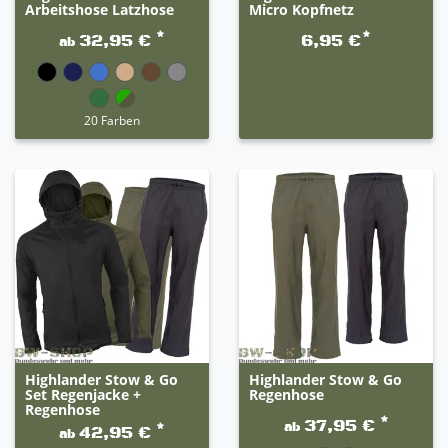
Arbeitshose Latzhose
Micro Kopfnetz
*
*
32,95 €
6,95 €
ab
20 Farben
Highlander Stow & Go
Highlander Stow & Go
Set Regenjacke +
Regenhose
Regenhose
*
37,95 €
ab
*
42,95 €
ab