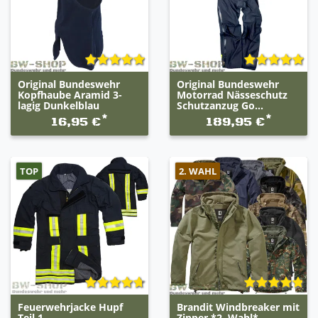
Original Bundeswehr
Original Bundeswehr
Kopfhaube Aramid 3-
Motorrad Nässeschutz
lagig Dunkelblau
Schutzanzug Go...
*
*
16,95 €
189,95 €
TOP
2. WAHL
Feuerwehrjacke Hupf
Brandit Windbreaker mit
Teil 1
Zipper *2. Wahl*