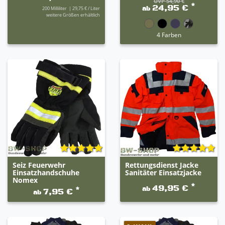
UVP 54,90 €
*
24,95 €
ab
200
Milliliter
| 29,75 € / Liter
weitere Größen erhältlich
4 Farben
Seiz Feuerwehr
Rettungsdienst Jacke
Einsatzhandschuhe
Sanitäter Einsatzjacke
Nomex
*
49,95 €
ab
*
7,95 €
ab