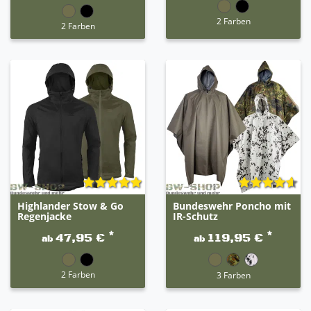
2 Farben
2 Farben
Highlander Stow & Go
Bundeswehr Poncho mit
Regenjacke
IR-Schutz
*
*
47,95 €
119,95 €
ab
ab
2 Farben
3 Farben