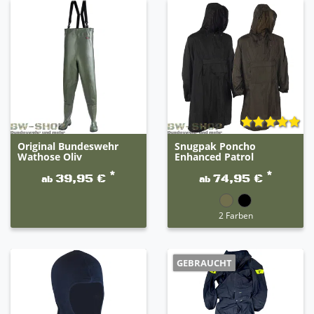
Original Bundeswehr
Snugpak Poncho
Wathose Oliv
Enhanced Patrol
*
*
39,95 €
74,95 €
ab
ab
2 Farben
GEBRAUCHT