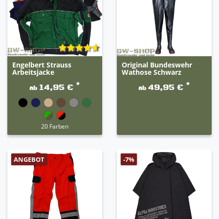
Engelbert Strauss
Original Bundeswehr
Arbeitsjacke
Wathose Schwarz
*
*
14,95 €
49,95 €
ab
ab
20 Farben
ANGEBOT
-7%