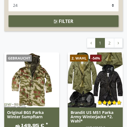
FILTER
1
2
GEBRAUCHT
2. WAHL
-54%
Original BGS Parka
Brandit US M51 Parka
Winter Sumpftarn
Army Winterjacke *2.
Wahl*
*
149,95 €
ab