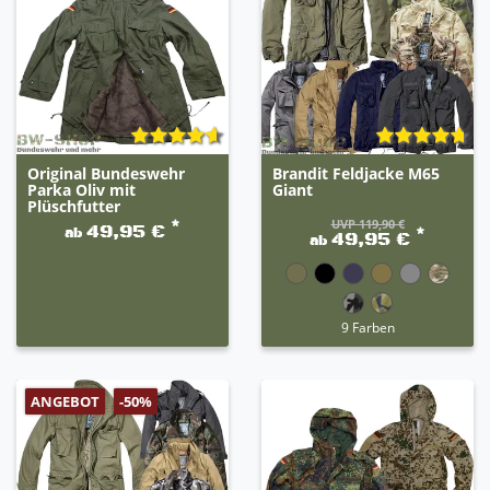
Original Bundeswehr
Brandit Feldjacke M65
Parka Oliv mit
Giant
Plüschfutter
UVP 119,90 €
*
49,95 €
ab
*
49,95 €
ab
9 Farben
ANGEBOT
-50%