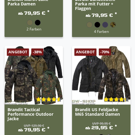
Parka Damen
Parka mit Futter +
Flaggen
*
79,95 €
ab
*
79,95 €
ab
2 Farben
4 Farben
ANGEBOT
ANGEBOT
-38%
-70%
Brandit Tactical
Brandit US Feldjacke
Performance Outdoor
M65 Standard Damen
Jacke
UVP 99,95 €
UVP 129,90 €
*
29,95 €
ab
*
79,95 €
ab