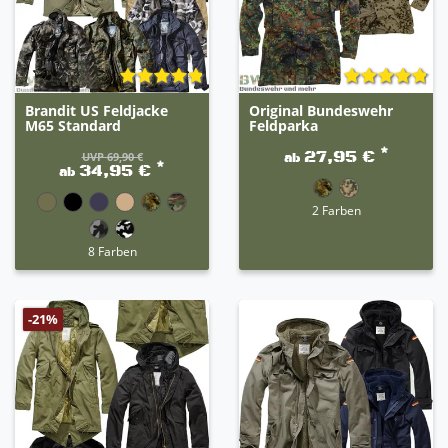
Brandit US Feldjacke
Original Bundeswehr
M65 Standard
Feldparka
*
27,95 €
UVP 69,90 €
ab
*
34,95 €
ab
2 Farben
8 Farben
-21%