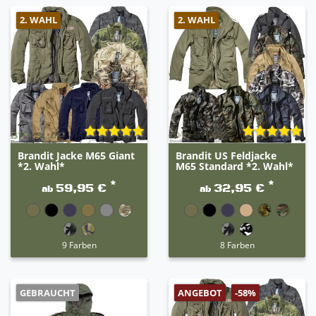
2. WAHL
2. WAHL
Brandit Jacke M65 Giant
Brandit US Feldjacke
*2. Wahl*
M65 Standard *2. Wahl*
*
*
59,95 €
32,95 €
ab
ab
9 Farben
8 Farben
GEBRAUCHT
ANGEBOT
-58%