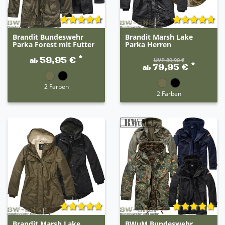
Brandit Bundeswehr
Brandit Marsh Lake
Parka Forest mit Futter
Parka Herren
*
59,95 €
UVP 89,90 €
ab
*
79,95 €
ab
2 Farben
2 Farben
Brandit Marsh Lake
BWuM Bundeswehr