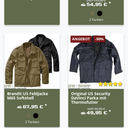
UVP 119,90 €
*
54,95 €
ab
2 Farben
ANGEBOT
-50%
Brandit US Feldjacke
Original US Security
M65 Softshell
DaVinci Parka mit
Thermofutter
*
67,95 €
ab
UVP 99,90 €
*
49,95 €
ab
2 Farben