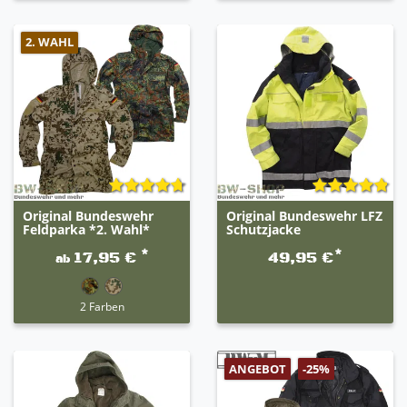
2. WAHL
Original Bundeswehr
Original Bundeswehr LFZ
Feldparka *2. Wahl*
Schutzjacke
*
*
17,95 €
49,95 €
ab
2 Farben
ANGEBOT
-25%