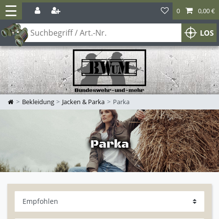
☰
0
0,00 €
LOS
Bekleidung
Jacken & Parka
Parka
Parka