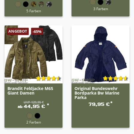
3 Farben
5 Farben
ANGEBOT
-65%
Brandit Feldjacke M65
Original Bundeswehr
Giant Damen
Bordparka Bw Marine
Parka
UVP 129,95 €
*
79,95 €
*
44,95 €
ab
2 Farben