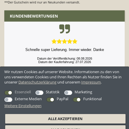
**Der Gutschein wird nur an Neukunden versandt.
KUNDENBEWERTUNGEN
Schnelle super Lieferung. Immer wieder. Danke
Datum der Veröffentlichung: 08.08.2026
Datum der Kauferfahrung: 27.07.2026
Wir nutzen Cookies auf unserer Website. Informationen zu den von
uns verwendeten Cookies und Ihren Rechten als Nutzer finden Sie in
unserer
Daten­schutz­erklärung
und unserem
Impressum
.
52,952 Bewertungen
Essenziell
Statistik
Marketing
Externe Medien
PayPal
Funktional
Weitere Einstellungen
*Alle Preise inkl. ges. MwSt. zzgl.
Versandkosten
ALLE AKZEPTIEREN
AGB
Datenschutzerklärung
Widerrufsrecht
Widerrufsformular