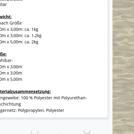
itär
wicht:
 nach Größe
0m x 3,00m: ca. 1kg
0m x 3,00m: ca. 1,2kg
0m x 5,00m: ca. 2kg
ße:
ählbar-
00m x 3,00m
00m x 3,00m
00m x 5,00m
terialzusammensetzung:
ngewebe: 100 % Polyester mit Polyurethan-
schichtung
gernetz: Polypropylen, Polyester