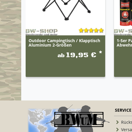
Outdoor Campingtisch / Klapptisch
1-5er P
Aluminium 2-Größen
Abwehrs
*
19,95 €
ab
SERVICE
Rück
Vers