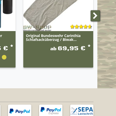
er
Original Bundeswehr Carinthia
Origin
Schlafsacküberzug / Biwak...
Schlafs
*
*
5 €
69,95 €
ab