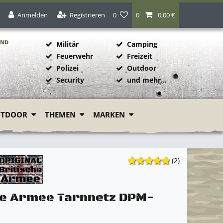
Anmelden
Registrieren
0
0
0,00 €
AND
Militär
Camping
Feuerwehr
Freizeit
Polizei
Outdoor
1
Security
und mehr...
UTDOOR
THEMEN
MARKEN
(2)
he Armee Tarnnetz DPM-