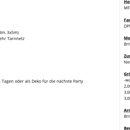
Her
MF
Fa
DP
3m, 3x5m)
Mo
ehr Tarnnetz
Br
Zu
Ne
Gr
-w
Tagen oder als Deko für die nächste Party
2,
3,
3,
Ar
Br
Be