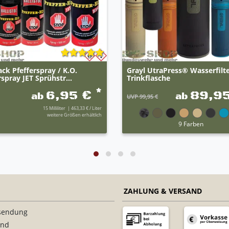
ack Pfefferspray / K.O.
Grayl UtraPress® Wasserfilt
pray JET Sprühstr...
Trinkflasche
*
6,95 €
89,9
ab
ab
UVP 99,95 €
15
Milliliter
| 463,33 € / Liter
weitere Größen erhältlich
9 Farben
ZAHLUNG & VERSAND
sendung
and