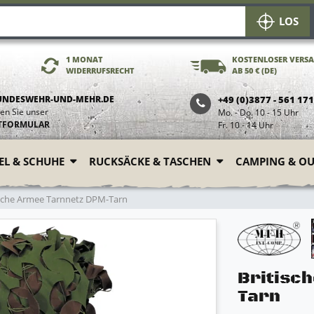
LOS
1 MONAT
KOSTENLOSER VERS
WIDERRUFSRECHT
AB 50 € (DE)
UNDESWEHR-UND-MEHR.DE
+49 (0)3877 - 561 17
en Sie unser
Mo. - Do. 10 - 15 Uhr
TFORMULAR
Fr. 10 - 14 Uhr
FEL & SCHUHE
RUCKSÄCKE & TASCHEN
CAMPING & O
sche Armee Tarnnetz DPM-Tarn
Britisc
Tarn