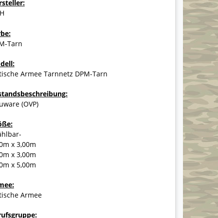
steller:
H
rbe:
M-Tarn
dell:
itische Armee Tarnnetz DPM-Tarn
standsbeschreibung:
uware (OVP)
öße:
ählbar-
00m x 3,00m
00m x 3,00m
00m x 5,00m
mee:
itische Armee
rufsgruppe: