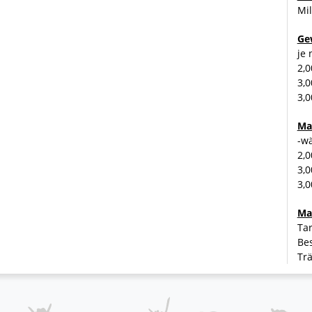
Mil
Ge
je
2,0
3,0
3,0
Ma
-w
2,
3,
3,
Ma
Tar
Be
Trä