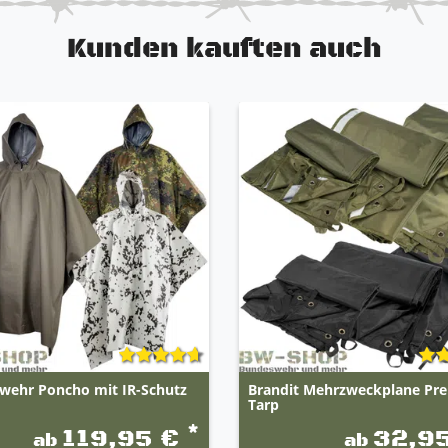
Kunden kauften auch
wehr Poncho mit IR-Schutz
Brandit Mehrzweckplane P
Tarp
*
119,95 €
32,9
ab
ab