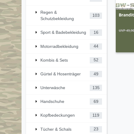
Regen &
Brandi
103
Schutzbekleidung
UVP 49,90
Sport & Badebekleidung
16
Motorradbekleidung
44
Kombis & Sets
52
Gürtel & Hosenträger
49
Unterwäsche
135
Handschuhe
69
Kopfbedeckungen
119
Tücher & Schals
23