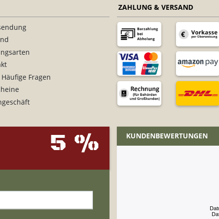
ZAHLUNG & VERSAND
sendung
and
ungsarten
kt
 Häufige Fragen
cheine
ngeschäft
5 %
KUNDENBEWERTUNGEN
Dat
Da