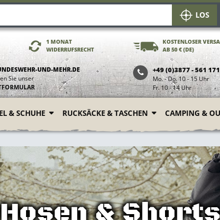
LOS
1 MONAT
KOSTENLOSER VERS
WIDERRUFSRECHT
AB 50 € (DE)
UNDESWEHR-UND-MEHR.DE
+49 (0)3877 - 561 17
en Sie unser
Mo. - Do. 10 - 15 Uhr
TFORMULAR
Fr. 10 - 14 Uhr
FEL & SCHUHE
RUCKSÄCKE & TASCHEN
CAMPING & O
Hosen & Short