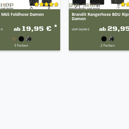
t M65 Feldhose Damen
Brandit Rangerhose BDU Rip
Damen
*
19,95 €
29,9
ab
ab
 €
UVP 34,90 €
3 Farben
2 Farben