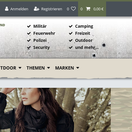
Anmelden
Registrieren
0
0
0,00 €
AND
Militär
Camping
Feuerwehr
Freizeit
Polizei
Outdoor
1
Security
und mehr...
UTDOOR
THEMEN
MARKEN
s