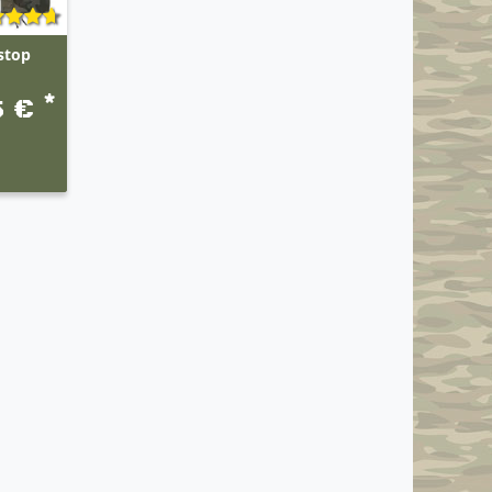
stop
*
5 €