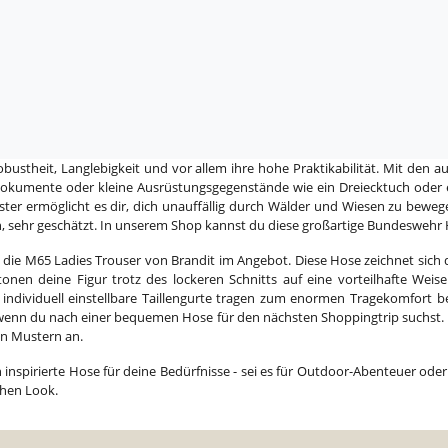
ustheit, Langlebigkeit und vor allem ihre hohe Praktikabilität. Mit den a
 Dokumente oder kleine Ausrüstungsgegenstände wie ein Dreiecktuch oder 
ster ermöglicht es dir, dich unauffällig durch Wälder und Wiesen zu bewege
, sehr geschätzt. In unserem Shop kannst du diese großartige Bundeswehr
ie M65 Ladies Trouser von Brandit im Angebot. Diese Hose zeichnet sich du
onen deine Figur trotz des lockeren Schnitts auf eine vorteilhafte Weise
ndividuell einstellbare Taillengurte tragen zum enormen Tragekomfort bei
wenn du nach einer bequemen Hose für den nächsten Shoppingtrip suchst. Um
nen Mustern an.
ch inspirierte Hose für deine Bedürfnisse - sei es für Outdoor-Abenteuer ode
chen Look.