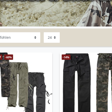
T
-60%
-14%