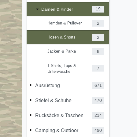
Damen & Kinder
19
Hemden & Pullover
2
Hosen & Shorts
2
Jacken & Parka
8
T-Shirts, Tops &
7
Unterwäsche
Ausrüstung
671
Stiefel & Schuhe
470
Rucksäcke & Taschen
214
Camping & Outdoor
490