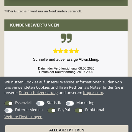
**Der Gutschein wird nur an Neukunden versandt.
KUNDENBEWERTUNGEN
Schnelle und zuverlässige Abwicklung.
Datum der Veröffentlichung: 08.08.2026
Datum der Kauferfahrung: 28.07.2026
Wir nutzen Cookies auf unserer Website. Informationen zu den von
uns verwendeten Cookies und Ihren Rechten als Nutzer finden Sie in
unserer
Daten­schutz­erklärung
und unserem
Impressum
.
52,952 Bewertungen
Essenziell
Statistik
Marketing
Externe Medien
PayPal
Funktional
Weitere Einstellungen
*Alle Preise inkl. ges. MwSt. zzgl.
Versandkosten
ALLE AKZEPTIEREN