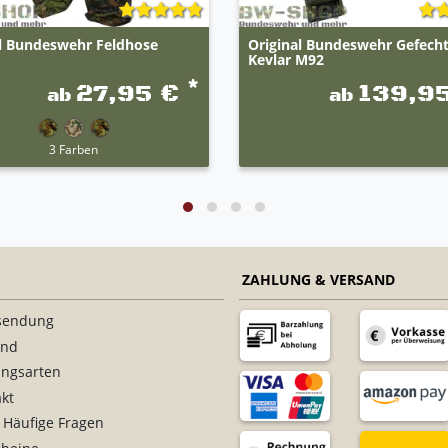
al Bundeswehr Feldhose
Original Bundeswehr Gefech
Kevlar M92
*
27,95 €
139,9
ab
ab
3 Farben
ZAHLUNG & VERSAND
sendung
and
ungsarten
kt
 Häufige Fragen