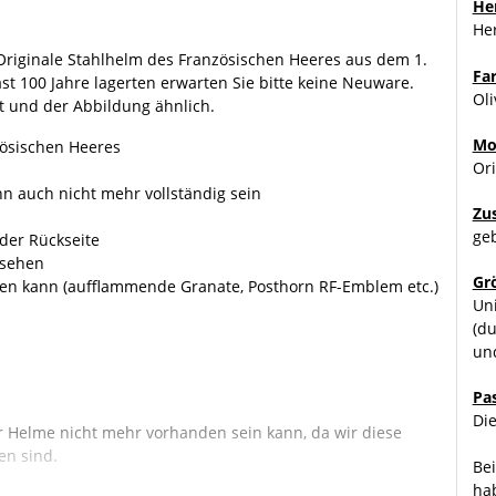
Her
Her
 Originale Stahlhelm des Französischen Heeres aus dem 1.
Fa
ast 100 Jahre lagerten erwarten Sie bitte keine Neuware.
Oli
 und der Abbildung ähnlich.
Mo
zösischen Heeres
Ori
nn auch nicht mehr vollständig sein
Zu
ge
 der Rückseite
rsehen
Gr
eren kann (aufflammende Granate, Posthorn RF-Emblem etc.)
Uni
(du
un
Pa
Die
r Helme nicht mehr vorhanden sein kann, da wir diese
en sind.
Be
ha