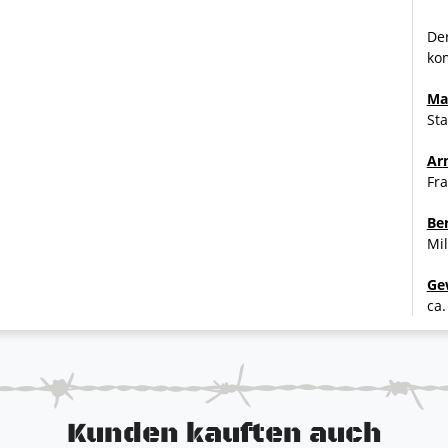
Der
ko
Ma
Sta
Ar
Fr
Be
Mil
Ge
ca.
Kunden kauften auch