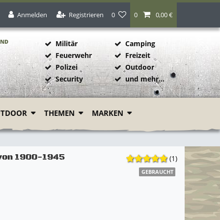
Anmelden
Registrieren
0
0
0,00 €
AND
Militär
Camping
Feuerwehr
Freizeit
Polizei
Outdoor
1
Security
und mehr...
UTDOOR
THEMEN
MARKEN
 von 1900-1945
(1)
GEBRAUCHT