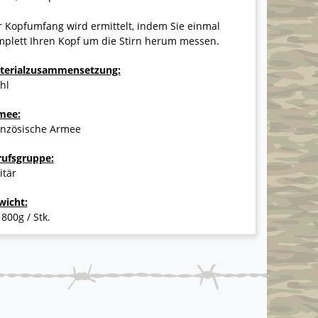
 Kopfumfang wird ermittelt, indem Sie einmal
mplett Ihren Kopf um die Stirn herum messen.
terialzusammensetzung:
hl
mee:
anzösische Armee
rufsgruppe:
itär
wicht:
 800g / Stk.