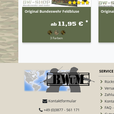
Original Bundeswehr Feldbluse
Origin
*
11,95 €
ab
3 Farben
SERVICE
Rück
Vers
Zahl
Kontaktformular
Konta
FAQ -
+49 (0)3877 - 561 171