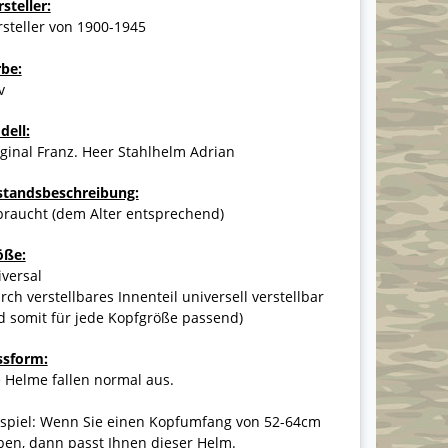
steller:
steller von 1900-1945
rbe:
v
dell:
ginal Franz. Heer Stahlhelm Adrian
standsbeschreibung:
braucht (dem Alter entsprechend)
öße:
versal
rch verstellbares Innenteil universell verstellbar
d somit für jede Kopfgröße passend)
ssform:
 Helme fallen normal aus.
ispiel: Wenn Sie einen Kopfumfang von 52-64cm
ben, dann passt Ihnen dieser Helm.