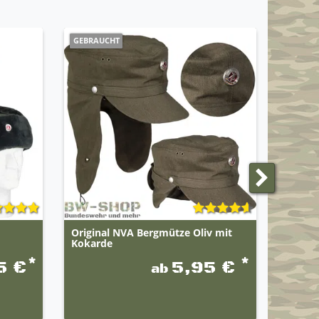
GEBRAUCHT
NEUE F
Original NVA Bergmütze Oliv mit
Brandi
Kokarde
Rollst
*
*
5 €
5,95 €
ab