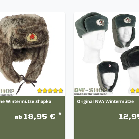
che Wintermütze Shapka
Original NVA Wintermütze
*
18,95 €
12,9
ab