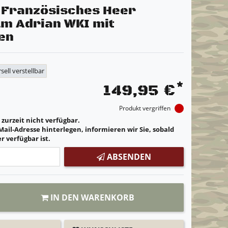
l Französisches Heer
lm Adrian WKI mit
en
sell verstellbar
*
149,95 €
Produkt vergriffen
t zurzeit nicht verfügbar.
Mail-Adresse hinterlegen, informieren wir Sie, sobald
r verfügbar ist.
ABSENDEN
IN DEN WARENKORB