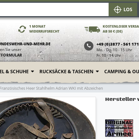
LOS
1 MONAT
KOSTENLOSER VERS
WIDERRUFSRECHT
AB 50 € (DE)
UNDESWEHR-UND-MEHR.DE
+49 (0)3877 - 561 17
en Sie unser
Mo. - Do. 10 - 15 Uhr
TFORMULAR
Fr. 10 - 14 Uhr
FEL & SCHUHE
RUCKSÄCKE & TASCHEN
CAMPING & O
 Französisches Heer Stahlhelm Adrian WKI mit Abzeichen
Hersteller