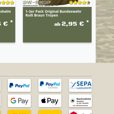
tshelm
1-3er Pack Original Bundeswehr
Wehrm
Rolli Braun Tropen
Schwa
*
*
5 €
2,95 €
ab