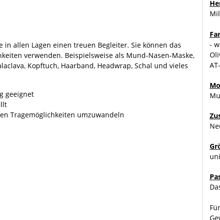
Her
Mil
Fa
- w
 in allen Lagen einen treuen Begleiter. Sie können das
Oli
hkeiten verwenden. Beispielsweise als Mund-Nasen-Maske,
AT-
alaclava, Kopftuch, Haarband, Headwrap, Schal und vieles
Mo
g geeignet
Mu
llt
enen Tragemöglichkeiten umzuwandeln
Zu
Ne
Gr
uni
Pa
Das
Für
Ge