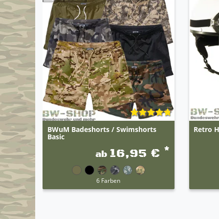
BWuM Badeshorts / Swimshorts
Retro H
Basic
*
16,95 €
ab
6 Farben