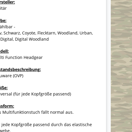
steller:
itär
rbe:
ählbar -
v, Schwarz, Coyote, Flecktarn, Woodland, Urban,
Digital, Digital Woodland
dell:
lti Function Headgear
standsbeschreibung:
uware (OVP)
öße:
versal (für jede Kopfgröße passend)
ssform:
 Multifunktionstuch fällt normal aus.
 jede Kopfgröße passend durch das elastische
webe.