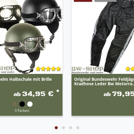
elm Halbschale mit Brille
Original Bundeswehr Feldjäg
Kradhose Leder Bw Motorra..
*
34,95 €
79,9
ab
ab
3 Farben