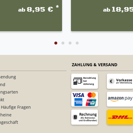
*
8,95 €
18,9
ab
ab
ZAHLUNG & VERSAND
sendung
and
ungsarten
kt
 Häufige Fragen
cheine
ngeschäft