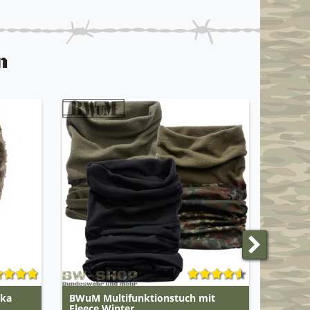
n
TOP
pka
BWuM Multifunktionstuch mit
BWuM 
Fleece Winter