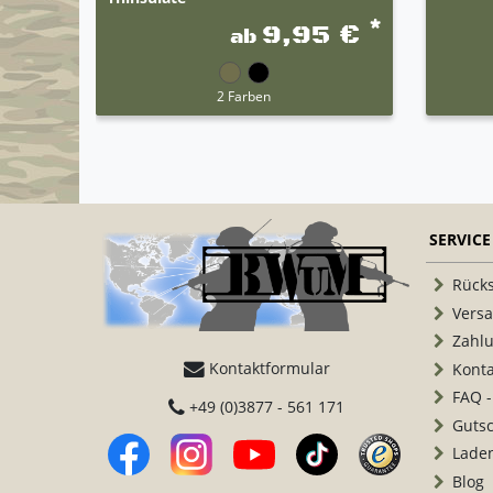
*
9,95 €
ab
2 Farben
SERVICE
Rück
Vers
Zahl
Kontaktformular
Konta
FAQ -
+49 (0)3877 - 561 171
Guts
Lade
Blog