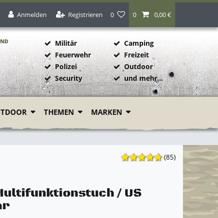
Anmelden
Registrieren
0
0
0,00 €
AND
Militär
Camping
Feuerwehr
Freizeit
Polizei
Outdoor
1
Security
und mehr...
UTDOOR
THEMEN
MARKEN
(85)
Multifunktionstuch / US
ar