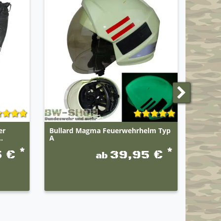
er
Bullard Magma Feuerwehrhelm Typ
Bundes
.
A
*
*
5 €
39,95 €
ab