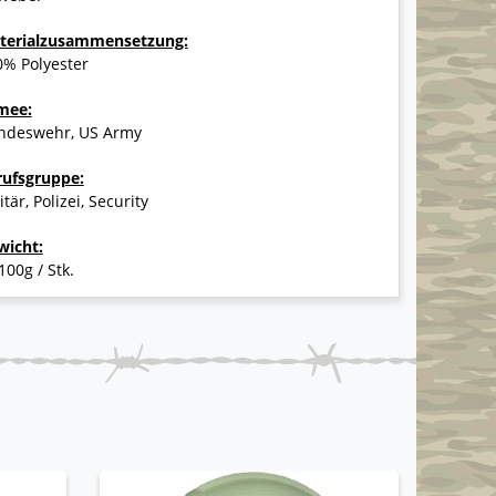
terialzusammensetzung:
0% Polyester
mee:
ndeswehr, US Army
rufsgruppe:
itär, Polizei, Security
wicht:
100g / Stk.