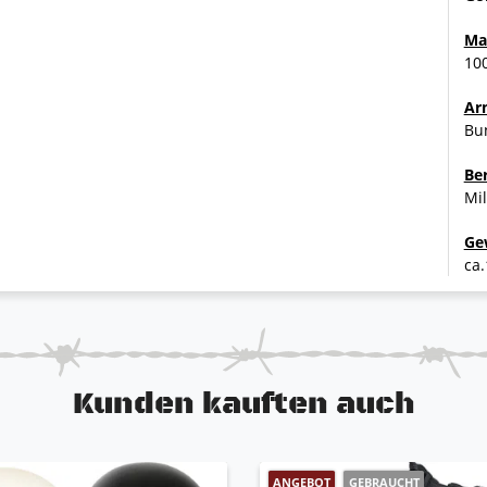
Ma
10
Ar
Bu
Be
Mil
Ge
ca.
Kunden kauften auch
ANGEBOT
GEBRAUCHT