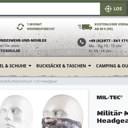
LOS
1 MONAT
KOSTENLOSER VERS
WIDERRUFSRECHT
AB 50 € (DE)
UNDESWEHR-UND-MEHR.DE
+49 (0)3877 - 561 17
en Sie unser
Mo. - Do. 10 - 15 Uhr
TFORMULAR
Fr. 10 - 14 Uhr
FEL & SCHUHE
RUCKSÄCKE & TASCHEN
CAMPING & O
 Multifunktionstuch / US Headgear
Militär 
Headge