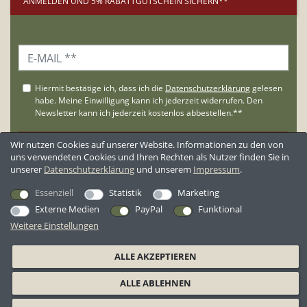
ANMELDEN UND 5% RABATTGUTSCHEIN SICHERN**
Wir nutzen Cookies auf unserer Website. Informationen zu den von
uns verwendeten Cookies und Ihren Rechten als Nutzer finden Sie in
unserer
Daten­schutz­erklärung
und unserem
Impressum
.
**Der Gutschein wird nur an Neukunden versandt.
Essenziell
Statistik
Marketing
Externe Medien
PayPal
Funktional
KUNDENBEWERTUNGEN
Weitere Einstellungen
*Alle Preise inkl. ges. MwSt. zzgl.
Versandkosten
ALLE AKZEPTIEREN
AGB
Datenschutzerklärung
Widerrufsrecht
Widerrufsformular
ALLE ABLEHNEN
Barrierefreiheitserklärung
Impressum