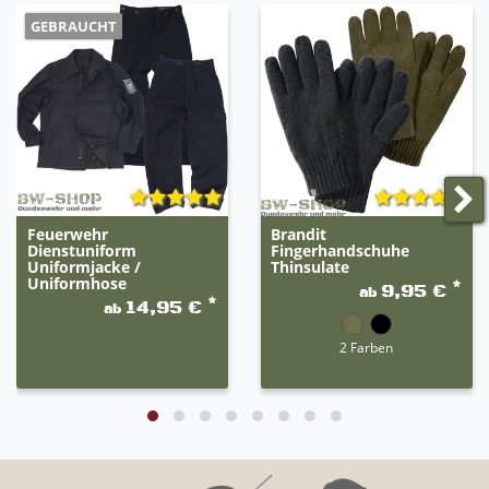
GEBRAUCHT
Feuerwehr
Brandit
Dienstuniform
Fingerhandschuhe
Uniformjacke /
Thinsulate
Uniformhose
*
9,95 €
ab
*
14,95 €
ab
2 Farben