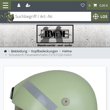
☰
0
0,00 €
LOS
Bekleidung
Kopfbedeckungen
Helme
Schuberth Feuerwehrhelm F210 F220 Helm