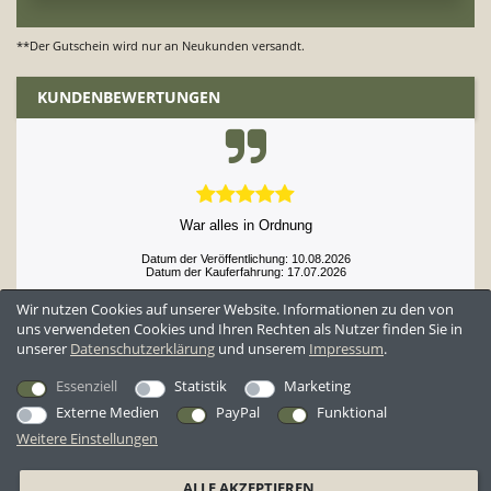
**Der Gutschein wird nur an Neukunden versandt.
KUNDENBEWERTUNGEN
War alles in Ordnung
Datum der Veröffentlichung: 10.08.2026
Datum der Kauferfahrung: 17.07.2026
Wir nutzen Cookies auf unserer Website. Informationen zu den von
uns verwendeten Cookies und Ihren Rechten als Nutzer finden Sie in
unserer
Daten­schutz­erklärung
und unserem
Impressum
.
52,984 Bewertungen
Essenziell
Statistik
Marketing
Externe Medien
PayPal
Funktional
Weitere Einstellungen
*Alle Preise inkl. ges. MwSt. zzgl.
Versandkosten
ALLE AKZEPTIEREN