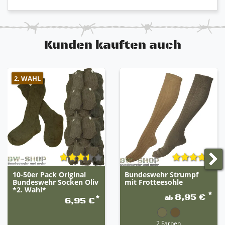
Kunden kauften auch
2. WAHL
10-50er Pack Original
Bundeswehr Strumpf
Bundeswehr Socken Oliv
mit Frotteesohle
*2. Wahl*
*
8,95 €
ab
*
6,95 €
2 Farben