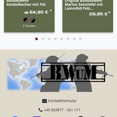
Bundeswehr
Original Bundeswehr
Knobelbecher mit Filz
Marine Seestiefel mit
Lammfell Pelz...
*
64,95 €
ab
*
29,95 €
2 Farben
Kontaktformular
+49 (0)3877 - 561 171