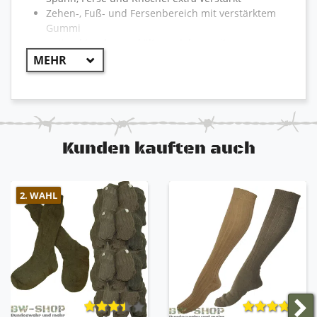
Zehen-, Fuß- und Fersenbereich mit verstärktem
Gummi
optimal tragbar an kälteren Jahreszeiten
bequeme Passform
sehr guter Lauf- und Tragekomfort
Kunden kauften auch
2. WAHL