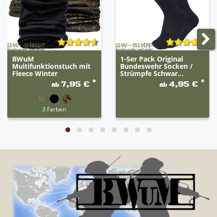
BWuM
1-5er Pack Original
Multifunktionstuch mit
Bundeswehr Socken /
Fleece Winter
Strümpfe Schwar...
*
*
7,95 €
4,95 €
ab
ab
3 Farben