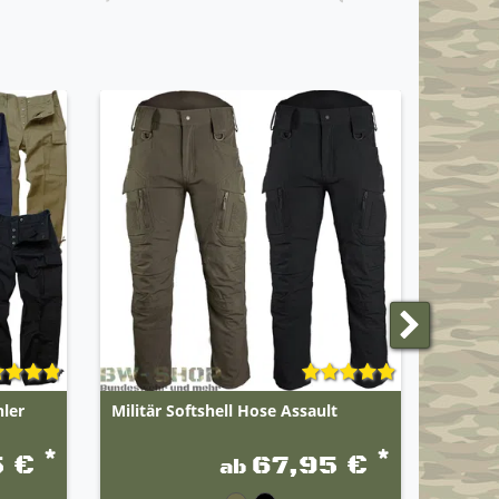
ler
Militär Softshell Hose Assault
Origin
Kampfh
*
*
5 €
67,95 €
ab