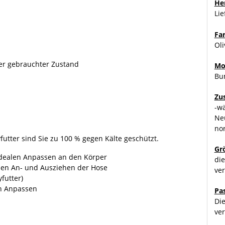
Her
Li
Fa
Oli
ter gebrauchter Zustand
Mo
Bu
Zu
-w
Ne
no
utter sind Sie zu 100 % gegen Kälte geschützt.
Gr
dealen Anpassen an den Körper
die
en An- und Ausziehen der Hose
ver
futter)
en Anpassen
Pa
Die
ver