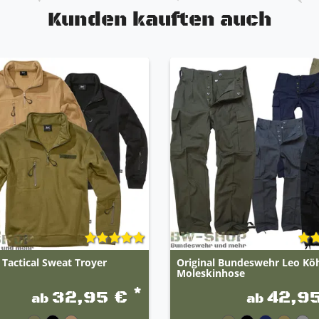
Kunden kauften auch
 Tactical Sweat Troyer
Original Bundeswehr Leo Köh
Moleskinhose
*
32,95 €
42,9
ab
ab