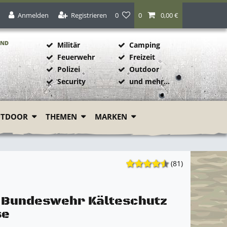
Anmelden
Registrieren
0
0
0,00 €
AND
Militär
Camping
Feuerwehr
Freizeit
Polizei
Outdoor
1
Security
und mehr...
UTDOOR
THEMEN
MARKEN
(81)
l Bundeswehr Kälteschutz
se