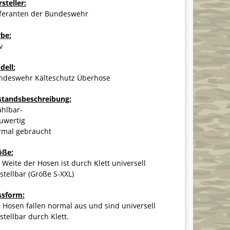
steller:
eferanten der Bundeswehr
rbe:
v
dell:
ndeswehr Kälteschutz Überhose
standsbeschreibung:
ählbar-
uwertig
rmal gebraucht
öße:
 Weite der Hosen ist durch Klett universell
stellbar (Größe S-XXL)
ssform:
 Hosen fallen normal aus und sind universell
stellbar durch Klett.