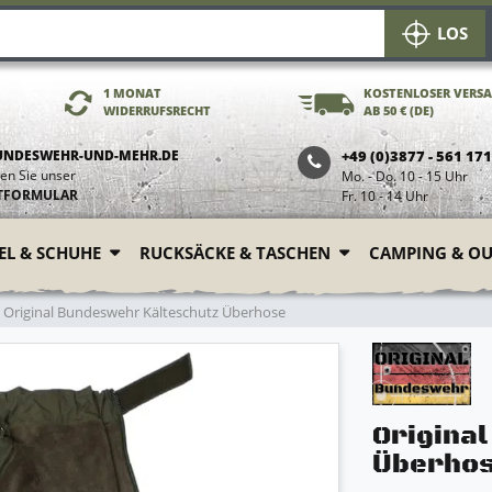
LOS
1 MONAT
KOSTENLOSER VERS
WIDERRUFSRECHT
AB 50 € (DE)
UNDESWEHR-UND-MEHR.DE
+49 (0)3877 - 561 17
en Sie unser
Mo. - Do. 10 - 15 Uhr
TFORMULAR
Fr. 10 - 14 Uhr
FEL & SCHUHE
RUCKSÄCKE & TASCHEN
CAMPING & O
Original Bundeswehr Kälteschutz Überhose
Origina
Überho