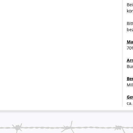
Bei
kön
Bit
bez
Ma
70
Ar
Bu
Be
Mil
Ge
ca.