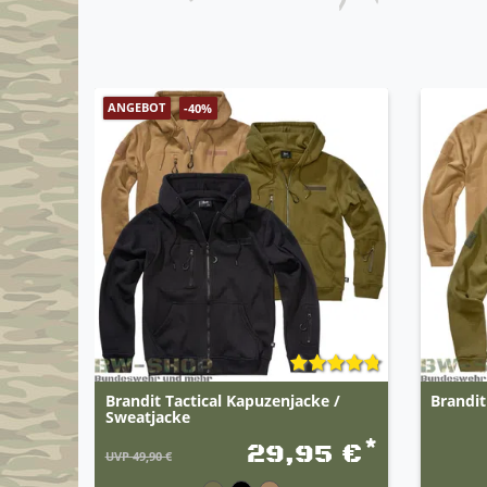
ANGEBOT
-40%
Brandit Tactical Kapuzenjacke /
Brandit
Sweatjacke
*
29,95 €
UVP 49,90 €