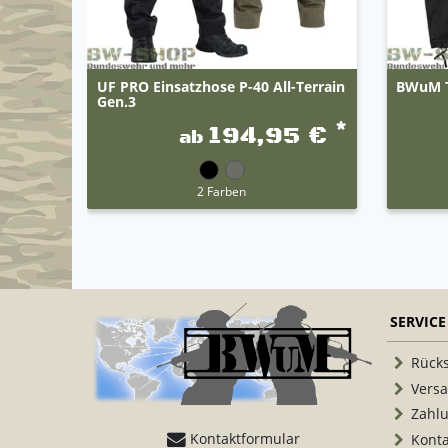
UF PRO Einsatzhose P-40 All-Terrain
BWuM T
Gen.3
*
194,95 €
ab
2 Farben
SERVICE
Rück
Vers
Zahl
Kontaktformular
Konta