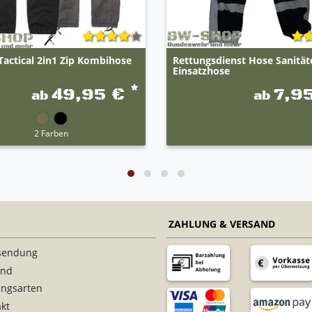
actical 2in1 Zip Kombihose
Rettungsdienst Hose Sanität
Einsatzhose
*
49,95 €
7,9
ab
ab
2 Farben
ZAHLUNG & VERSAND
sendung
and
ungsarten
kt