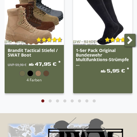
Brandit Tactical Stiefel /
1-5er Pack Original
SWAT Boot
Bundeswehr
Multifunktions-Strümpfe
*
47,95 €
...
ab
UVP 59,90 €
*
5,95 €
ab
4 Farben