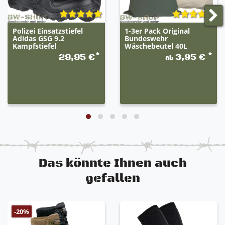
luftzirkulierend
Polizei Einsatzstiefel
1-3er Pack Original
Adidas GSG 9.2
Bundeswehr
Bitte beachten Sie
: Aufgrund der Vielzahl von
Kampfstiefel
Wäschebeutel 40L
Stiefeln, ist es uns nicht möglich jeden Stiefel einzeln
*
*
29,95 €
3,95 €
ab
abzubilden und genau zu beschreiben. Die Stiefel
sind der Abbildung ähnlich und können leicht
abweichen.
Bitte richten Sie sich nach der Artikelbeschreibung.
Das könnte Ihnen auch
gefallen
-20%