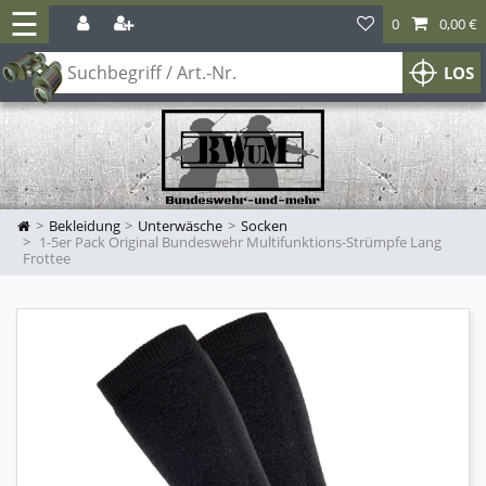
☰
0
0,00 €
LOS
Bekleidung
Unterwäsche
Socken
1-5er Pack Original Bundeswehr Multifunktions-Strümpfe Lang
Frottee