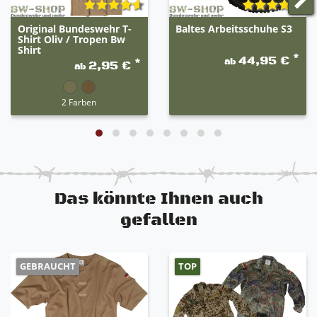
schweißabsorbierend
Halten warm und sind kälteflexibel
Original Bundeswehr T-
Baltes Arbeitsschuhe S3
Shirt Oliv / Tropen Bw
Frotteesohle oder komplett aus Frottee (kann
Shirt
variieren)
*
44,95 €
ab
*
2,95 €
ab
Perfekter Tragekomfort auch bei robustem
Schuhwerk oder Stiefel
2 Farben
Das könnte Ihnen auch
gefallen
GEBRAUCHT
TOP