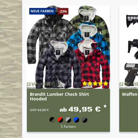
NEUE FARBEN
-23%
Brandit Lumber Check Shirt
Waffen
Hooded
*
49,95 €
ab
UVP 64,90 €
5 Farben