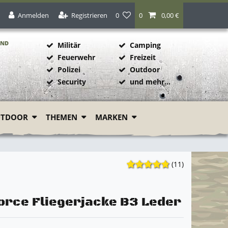
Anmelden
Registrieren
0
0
0,00 €
AND
Militär
Camping
Feuerwehr
Freizeit
Polizei
Outdoor
1
Security
und mehr...
UTDOOR
THEMEN
MARKEN
(11)
Force Fliegerjacke B3 Leder