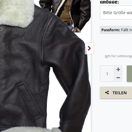
GRÖSSE:
Bitte Größe w
Passform:
Fällt 
(gilt für Lieferu
TEILEN