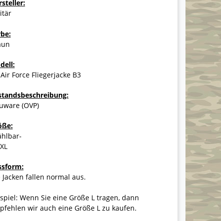
steller:
itär
rbe:
aun
dell:
Air Force Fliegerjacke B3
standsbeschreibung:
uware (OVP)
öße:
ählbar-
3XL
ssform:
 Jacken fallen normal aus.
spiel: Wenn Sie eine Größe L tragen, dann
fehlen wir auch eine Größe L zu kaufen.