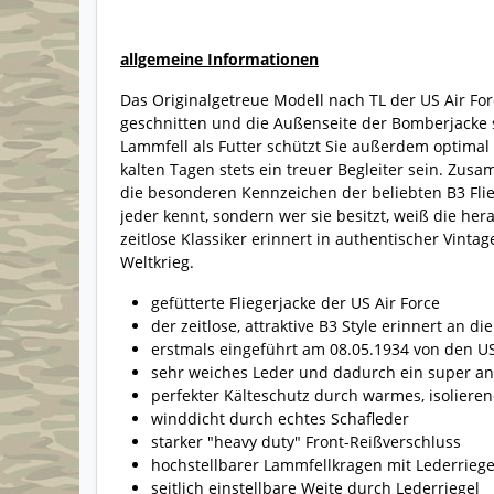
allgemeine Informationen
Das Originalgetreue Modell nach TL der US Air Forc
geschnitten und die Außenseite der Bomberjacke 
Lammfell als Futter schützt Sie außerdem optimal
kalten Tagen stets ein treuer Begleiter sein. Zus
die besonderen Kennzeichen der beliebten B3 Fliege
jeder kennt, sondern wer sie besitzt, weiß die he
zeitlose Klassiker erinnert in authentischer Vinta
Weltkrieg.
gefütterte Fliegerjacke der US Air Force
der zeitlose, attraktive B3 Style erinnert an d
erstmals eingeführt am 08.05.1934 von den US
sehr weiches Leder und dadurch ein super a
perfekter Kälteschutz durch warmes, isoliere
winddicht durch echtes Schafleder
starker "heavy duty" Front-Reißverschluss
hochstellbarer Lammfellkragen mit Lederriege
seitlich einstellbare Weite durch Lederriegel