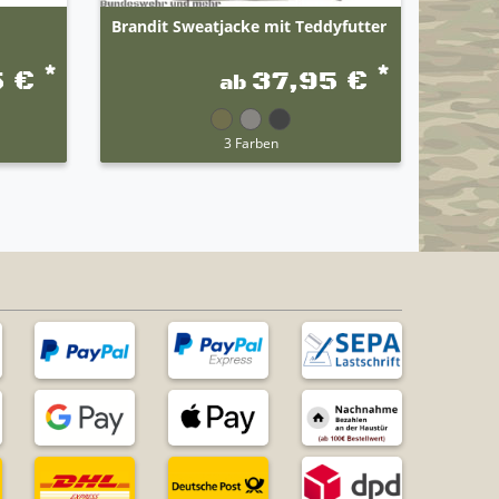
Brandit Sweatjacke mit Teddyfutter
Origin
Dienst
*
*
5 €
37,95 €
ab
UVP 24,9
3 Farben