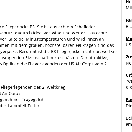
Her
Mil
Fa
Br
e Fliegerjacke B3. Sie ist aus echtem Schafleder
schützt dadurch ideal vor Wind und Wetter. Das echte
Mo
 vor Kälte bei Minustemperaturen und wird Ihnen an
US 
ammen mit dem großen, hochstellbaren Fellkragen sind das
rjacke. Berühmt ist die B3 Fliegerjacke nicht nur, weil sie
Zu
rausragenden Eigenschaften zu schätzen. Der attraktive,
Ne
ge-Optik an die Fliegerlegenden der US Air Corps vom 2.
Gr
-w
ie Fliegerlegenden des 2. Weltkrieg
S-
 Air Corps
ngenehmes Tragegefühl
Pa
ndes Lammfell-Futter
Die
Bei
l
emp