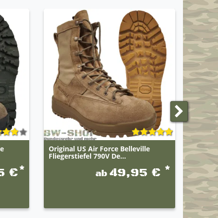
le
Original US Air Force Belleville
Origina
Fliegerstiefel 790V De...
Flieger
*
*
5 €
49,95 €
ab