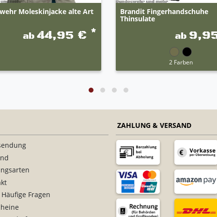
wehr Moleskinjacke alte Art
Brandit Fingerhandschuhe
Thinsulate
*
44,95 €
9,9
ab
ab
2 Farben
ZAHLUNG & VERSAND
sendung
and
ungsarten
kt
 Häufige Fragen
cheine