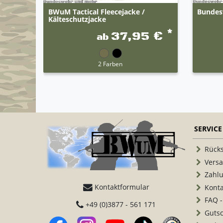
BWuM Tactical Fleecejacke /
Bundes
Kälteschutzjacke
*
37,95 €
ab
2 Farben
SERVICE
Rück
Vers
Zahl
Kontaktformular
Konta
FAQ -
+49 (0)3877 - 561 171
Guts