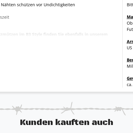
 Nähten schützen vor Undichtigkeiten
Bit
Ma
szeit
Ob
Fu
zmützen im B3 Style finden Sie ebenfalls in unserem
Ar
US
Be
Mil
Ge
ca.
Kunden kauften auch