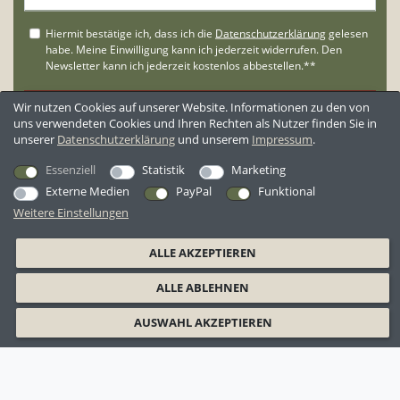
Wir nutzen Cookies auf unserer Website. Informationen zu den von
uns verwendeten Cookies und Ihren Rechten als Nutzer finden Sie in
unserer
Daten­schutz­erklärung
und unserem
Impressum
.
**Der Gutschein wird nur an Neukunden versandt.
Essenziell
Statistik
Marketing
Externe Medien
PayPal
Funktional
KUNDENBEWERTUNGEN
Weitere Einstellungen
ALLE AKZEPTIEREN
ALLE ABLEHNEN
Fenau wie beschrieben
AUSWAHL AKZEPTIEREN
Datum der Veröffentlichung: 06.08.2026
Datum der Kauferfahrung: 24.07.2026