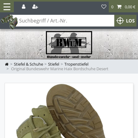
☰
0
0,00 €
LOS
Stiefel & Schuhe
Stiefel
Tropenstiefel
Original Bundeswehr Marine Haix Bordschuhe Desert