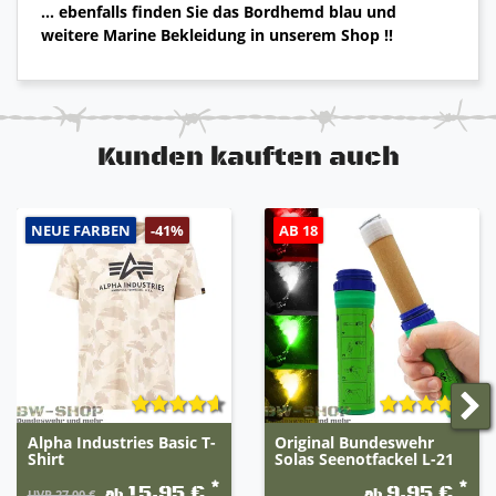
... ebenfalls finden Sie das Bordhemd blau und
weitere Marine Bekleidung in unserem Shop !!
Kunden kauften auch
NEUE FARBEN
AB 18
-41%
Alpha Industries Basic T-
Original Bundeswehr
Shirt
Solas Seenotfackel L-21
*
*
15,95 €
9,95 €
ab
ab
UVP 27,00 €