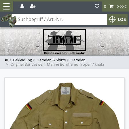
☰
0
0,00 €
LOS
Bekleidung
Hemden & Shirts
Hemden
Original Bundeswehr Marine Bordhemd Tropen / khaki