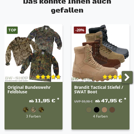
Das könnte Ihnen auch
gefallen
TOP
-20%
Original Bundeswehr
Brandit Tactical Stiefel /
Feldbluse
SWAT Boot
*
*
11,95 €
47,95 €
ab
ab
UVP 59,90 €
3 Farben
4 Farben