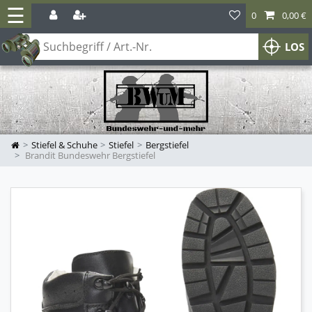
☰
0
0,00 €
LOS
Stiefel & Schuhe
Stiefel
Bergstiefel
Brandit Bundeswehr Bergstiefel