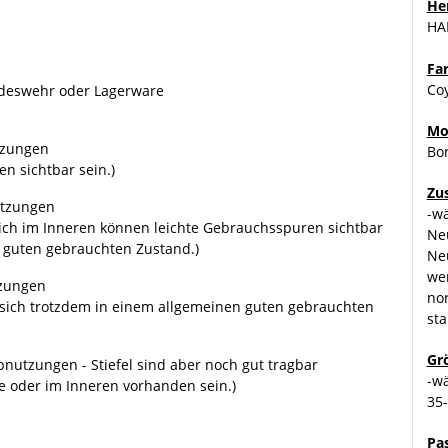
Her
HA
Fa
Co
ndeswehr oder Lagerware
Mo
tzungen
Bo
n sichtbar sein.)
Zu
utzungen
-w
glich im Inneren können leichte Gebrauchsspuren sichtbar
Ne
r guten gebrauchten Zustand.)
Ne
we
tzungen
no
n sich trotzdem in einem allgemeinen guten gebrauchten
sta
Gr
nutzungen - Stiefel sind aber noch gut tragbar
-w
e oder im Inneren vorhanden sein.)
35
Pa