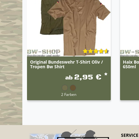
Original Bundeswehr T-Shirt Oliv /
Haix Bo
Tropen Bw Shirt
650ml
*
2,95 €
ab
2 Farben
SERVICE