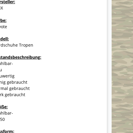
steller:
IX
rbe:
yote
dell:
rdschuhe Tropen
standsbeschreibung:
ählbar-
u
uwertig
nig gebraucht
rmal gebraucht
rk gebraucht
öße:
ählbar-
-50
ssform: