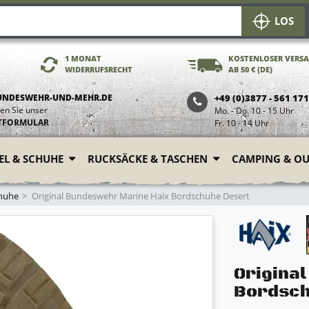
LOS
1 MONAT
KOSTENLOSER VERS
WIDERRUFSRECHT
AB 50 € (DE)
UNDESWEHR-UND-MEHR.DE
+49 (0)3877 - 561 17
en Sie unser
Mo. - Do. 10 - 15 Uhr
TFORMULAR
Fr. 10 - 14 Uhr
FEL & SCHUHE
RUCKSÄCKE & TASCHEN
CAMPING & O
chuhe
Original Bundeswehr Marine Haix Bordschuhe Desert
Origina
Bordsch