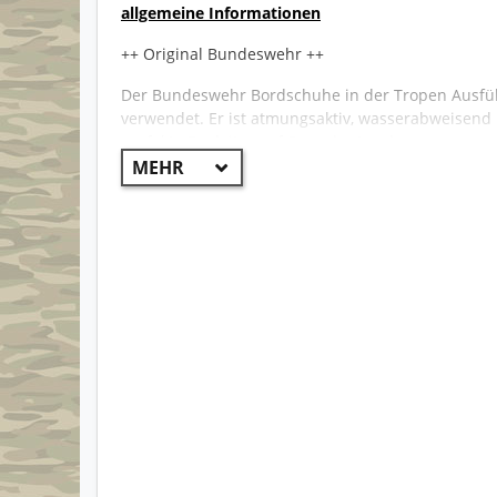
allgemeine Informationen
++ Original Bundeswehr ++
Der Bundeswehr Bordschuhe in der Tropen Ausfü
verwendet. Er ist atmungsaktiv, wasserabweisend
perfekte Begleiter auf See oder Land.
Haix Klima-System mit Micro-Dry-Futter
verstärkter Zehen und Fersenbereich
Schnellschnürsystem
Gummiprofilsohle
sehr guter Lauf- und Tragekomfort
sehr widerstandsfähig und robust
antistatische Sohle, öl- und Benzinbeständig