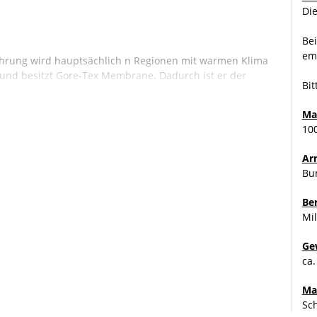
Die
Bei
emp
hrung wird hauptsächlich n Regionen mit warmen Klima
 und besitzt Gore-Tex Membrane. Dadurch ist er der
Bit
Ma
10
Ar
Bu
Be
Mil
Ge
ca.
Ma
Sch