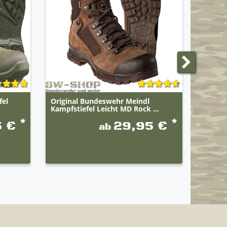
fel
Original Bundeswehr Meindl
Brandit
Kampfstiefel Leicht MD Rock ...
*
*
5 €
29,95 €
ab
UVP 59,9