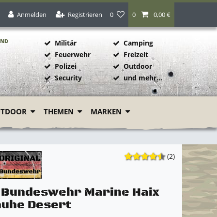
Anmelden
Registrieren
0
0
0,00 €
AND
Militär
Camping
Feuerwehr
Freizeit
Polizei
Outdoor
1
Security
und mehr...
UTDOOR
THEMEN
MARKEN
(2)
l Bundeswehr Marine Haix
uhe Desert