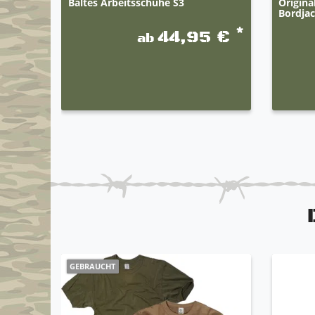
Baltes Arbeitsschuhe S3
Origin
Bordjac
*
44,95 €
ab
GEBRAUCHT