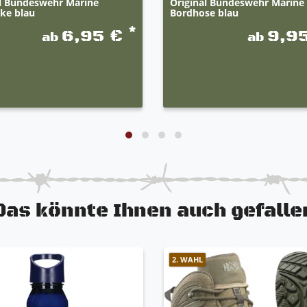
al Bundeswehr Marine
Original Bundeswehr Marine
ke blau
Bordhose blau
*
6,95 €
9,9
ab
ab
Das könnte Ihnen auch gefalle
2. WAHL