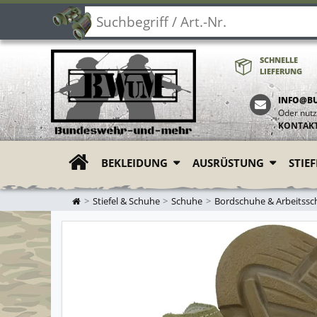
SCHNELLE
LIEFERUNG
INFO@B
Oder nutz
KONTAK
BEKLEIDUNG
AUSRÜSTUNG
STIE
ZUR STARTSEITE
Stiefel & Schuhe
Schuhe
Bordschuhe & Arbeitss