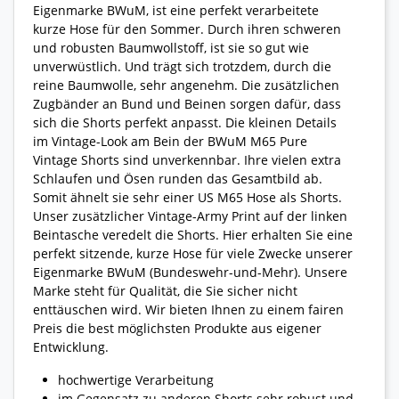
Eigenmarke BWuM, ist eine perfekt verarbeitete
kurze Hose für den Sommer. Durch ihren schweren
und robusten Baumwollstoff, ist sie so gut wie
unverwüstlich. Und trägt sich trotzdem, durch die
reine Baumwolle, sehr angenehm. Die zusätzlichen
Zugbänder an Bund und Beinen sorgen dafür, dass
sich die Shorts perfekt anpasst. Die kleinen Details
im Vintage-Look am Bein der BWuM M65 Pure
Vintage Shorts sind unverkennbar. Ihre vielen extra
Schlaufen und Ösen runden das Gesamtbild ab.
Somit ähnelt sie sehr einer US M65 Hose als Shorts.
Unser zusätzlicher Vintage-Army Print auf der linken
Beintasche veredelt die Shorts. Hier erhalten Sie eine
perfekt sitzende, kurze Hose für viele Zwecke unserer
Eigenmarke BWuM (Bundeswehr-und-Mehr). Unsere
Marke steht für Qualität, die Sie sicher nicht
enttäuschen wird. Wir bieten Ihnen zu einem fairen
Preis die best möglichsten Produkte aus eigener
Entwicklung.
hochwertige Verarbeitung
im Gegensatz zu anderen Shorts sehr robust und