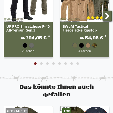
UF PRO Einsatzhose P-40
BWuM Tactical
All-Terrain Gen.3
Fleecejacke Ripstop
*
*
194,95 €
54,95 €
ab
ab
2 Farben
4 Farben
Das könnte Ihnen auch
gefallen
GEBRAUCHT
TOP