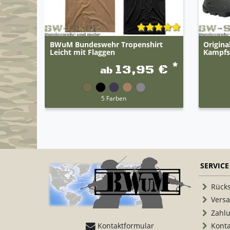
BWuM Bundeswehr Tropenshirt
Origin
Leicht mit Flaggen
Kampfst
*
13,95 €
ab
5 Farben
SERVICE
Rück
Vers
Zahl
Kontaktformular
Konta