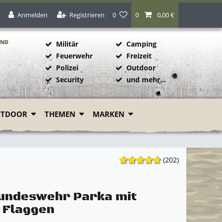
Anmelden
Registrieren
0
0
0,00 €
AND
Militär
Camping
Feuerwehr
Freizeit
Polizei
Outdoor
1
Security
und mehr...
UTDOOR
THEMEN
MARKEN
(202)
ndeswehr Parka mit
+ Flaggen