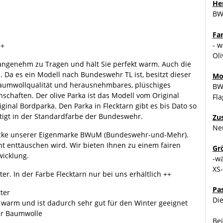
Her
B
Fa
- w
++
Oli
angenehm zu Tragen und hält Sie perfekt warm. Auch die
 Da es ein Modell nach Bundeswehr TL ist, besitzt dieser
Mo
Baumwollqualität und herausnehmbares, plüschiges
BW
nschaften. Der olive Parka ist das Modell vom Original
Fl
inal Bordparka. Den Parka in Flecktarn gibt es bis Dato so
rtigt in der Standardfarbe der Bundeswehr.
Zu
Ne
 Zwecke unserer Eigenmarke BWuM (Bundeswehr-und-Mehr).
cht enttäuschen wird. Wir bieten Ihnen zu einem fairen
Gr
wicklung.
-w
XS
r. In der Farbe Flecktarn nur bei uns erhältlich ++
Pa
ter
Die
r warm und ist dadurch sehr gut für den Winter geeignet
ner Baumwolle
Bei