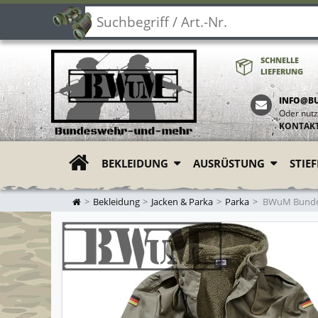
SCHNELLE
LIEFERUNG
INFO@B
Oder nutz
KONTAK
BEKLEIDUNG
AUSRÜSTUNG
STIE
ZUR STARTSEITE
Bekleidung
Jacken & Parka
Parka
BWuM Bundesw