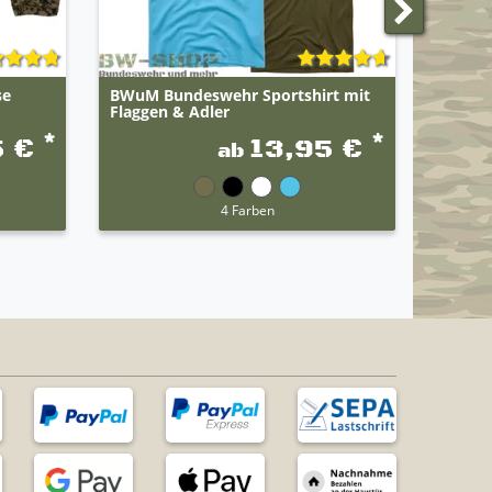
se
BWuM Bundeswehr Sportshirt mit
BWuM B
Flaggen & Adler
Flagge
*
*
5 €
13,95 €
ab
4 Farben