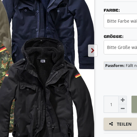
FARBE:
Bitte Farbe wä
GRÖSSE:
Bitte Größe w
Passform:
Fällt 
TEILEN