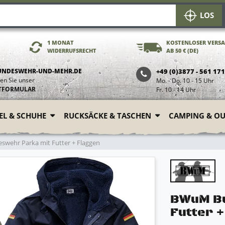
LOS
1 MONAT
KOSTENLOSER VERS
WIDERRUFSRECHT
AB 50 € (DE)
UNDESWEHR-UND-MEHR.DE
+49 (0)3877 - 561 17
en Sie unser
Mo. - Do. 10 - 15 Uhr
TFORMULAR
Fr. 10 - 14 Uhr
FEL & SCHUHE
RUCKSÄCKE & TASCHEN
CAMPING & O
ehr Parka mit Futter + Flaggen
BWuM Bu
Futter 