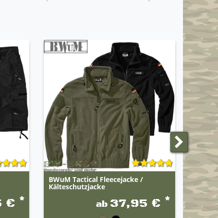
NEUHEI
BWuM Tactical Fleecejacke /
Origin
Kälteschutzjacke
Bergsti
*
*
5 €
37,95 €
ab