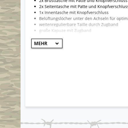
2x Brusttasche mit Patte und Knopfverschluss
2x Seitentasche mit Patte und Knopfverschlus
1x Innentasche mit Knopfverschluss
Belüftungslöcher unter den Achseln für optim
weitenregulierbare Taille durch Zugband
große Kapuze mit Zugband
Schulterklappen
verdeckter Frontreißverschluss mit Knopfleist
verstellbare Ärmelabschlüsse durch Knopf
Hoheitsabzeichen (Deutschlandflaggen) an jed
hochwertige Verarbeitung
angenehmer Tragekomfort