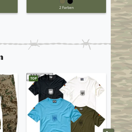
2 Farben
n
TOP
NEUE F