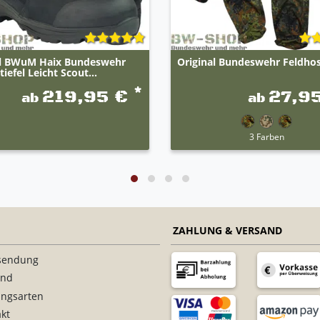
al BWuM Haix Bundeswehr
Original Bundeswehr Feldho
iefel Leicht Scout...
*
219,95 €
27,9
ab
ab
3 Farben
ZAHLUNG & VERSAND
sendung
and
ungsarten
kt