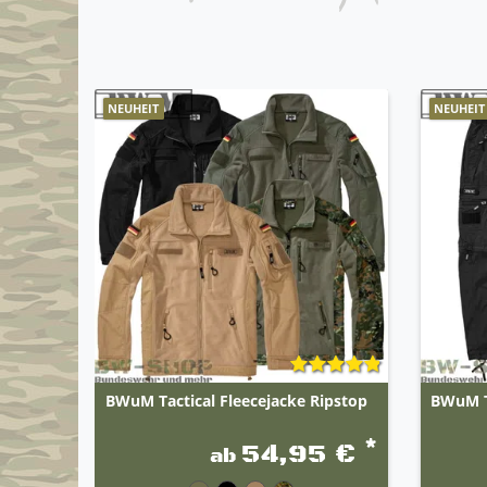
NEUHEIT
NEUHEIT
BWuM Tactical Fleecejacke Ripstop
BWuM T
*
54,95 €
ab