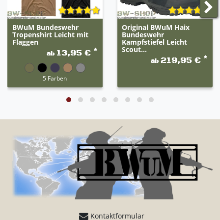
BWuM Bundeswehr
Original BWuM Haix
Tropenshirt Leicht mit
Bundeswehr
Flaggen
Kampfstiefel Leicht
Scout...
*
13,95 €
ab
*
219,95 €
ab
5 Farben
Kontaktformular