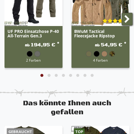
UF PRO Einsatzhose P-40
BWuM Tactical
All-Terrain Gen.3
Fleecejacke Ripstop
*
*
194,95 €
54,95 €
ab
ab
2 Farben
4 Farben
Das könnte Ihnen auch
gefallen
GEBRAUCHT
TOP