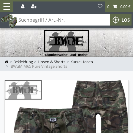
☰
0
0,00 €
LOS
Bekleidung
Hosen & Shorts
Kurze Hosen
BWuM M65 Pure Vintage Shorts