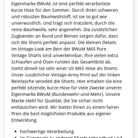
Eigenmarke BWuM, ist eine perfekt verarbeitete
kurze Hose für den Sommer. Durch ihren schweren
und robusten Baumwollstoff, ist sie so gut wie
unverwüstlich. Und trägt sich trotzdem, durch die
reine Baumwolle, sehr angenehm. Die zusätzlichen
Zugbänder an Bund und Beinen sorgen dafür, dass
sich die Shorts perfekt anpasst. Die kleinen Details
im Vintage-Look am Bein der BWuM M65 Pure
Vintage Shorts sind unverkennbar. Ihre vielen extra
Schlaufen und Ösen runden das Gesamtbild ab.
Somit ähnelt sie sehr einer US M65 Hose als Shorts.
Unser zusätzlicher Vintage-Army Print auf der linken
Beintasche veredelt die Shorts. Hier erhalten Sie eine
perfekt sitzende, kurze Hose für viele Zwecke unserer
Eigenmarke BWuM (Bundeswehr-und-Mehr). Unsere
Marke steht für Qualität, die Sie sicher nicht
enttäuschen wird. Wir bieten Ihnen zu einem fairen
Preis die best möglichsten Produkte aus eigener
Entwicklung.
hochwertige Verarbeitung
im Gegensatz zu anderen Shorts sehr robust und