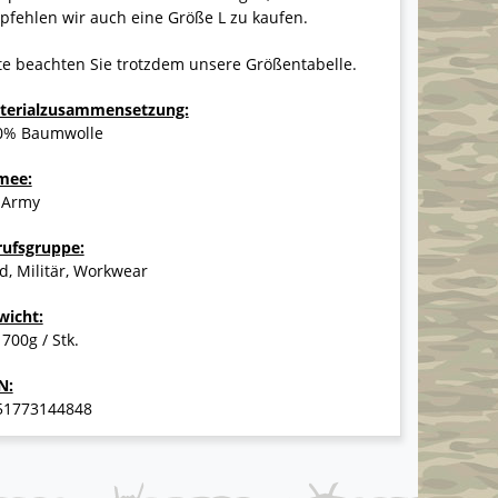
fehlen wir auch eine Größe L zu kaufen.
te beachten Sie trotzdem unsere Größentabelle.
terialzusammensetzung:
0% Baumwolle
mee:
 Army
rufsgruppe:
d, Militär, Workwear
wicht:
 700g / Stk.
N:
51773144848