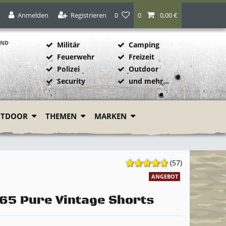
Anmelden
Registrieren
0
0
0,00 €
AND
Militär
Camping
Feuerwehr
Freizeit
Polizei
Outdoor
1
Security
und mehr...
UTDOOR
THEMEN
MARKEN
(57)
ANGEBOT
5 Pure Vintage Shorts