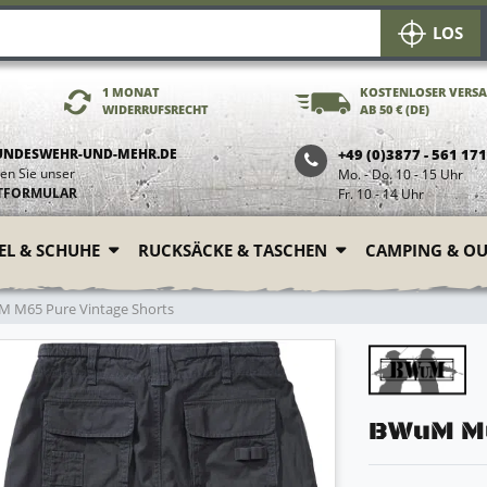
LOS
1 MONAT
KOSTENLOSER VERS
WIDERRUFSRECHT
AB 50 € (DE)
UNDESWEHR-UND-MEHR.DE
+49 (0)3877 - 561 17
en Sie unser
Mo. - Do. 10 - 15 Uhr
TFORMULAR
Fr. 10 - 14 Uhr
FEL & SCHUHE
RUCKSÄCKE & TASCHEN
CAMPING & O
 M65 Pure Vintage Shorts
BWuM M6