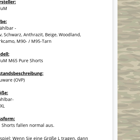
steller:
WuM
rbe:
ählbar -
v, Schwarz, Anthrazit, Beige, Woodland,
rkcamo, M90- / M95-Tarn
dell:
uM M65 Pure Shorts
standsbeschreibung:
uware (OVP)
öße:
ählbar-
7XL
ssform:
 Shorts fallen normal aus.
spiel: Wenn Sie eine Größe L tragen, dann