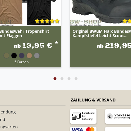
undeswehr Tropenshirt
Original BWuM Haix Bundes
mit Flaggen
Kampfstiefel Leicht Scout...
*
13,95 €
219,9
ab
ab
5 Farben
ZAHLUNG & VERSAND
sendung
and
ungsarten