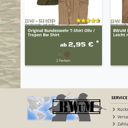
Original Bundeswehr T-Shirt Oliv /
BWuM B
Tropen Bw Shirt
Leicht 
*
2,95 €
ab
2 Farben
SERVICE
Rück
Vers
Zahl