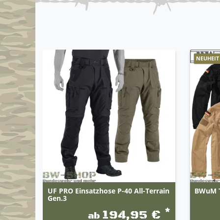
NEUHEIT
UF PRO Einsatzhose P-40 All-Terrain
BWuM Ta
Gen.3
*
194,95 €
ab