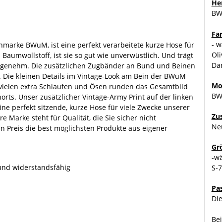
Her
B
Fa
- w
nmarke BWuM, ist eine perfekt verarbeitete kurze Hose für
Oli
umwollstoff, ist sie so gut wie unverwüstlich. Und trägt
Da
angenehm. Die zusätzlichen Zugbänder an Bund und Beinen
t. Die kleinen Details im Vintage-Look am Bein der BWuM
Mo
 vielen extra Schlaufen und Ösen runden das Gesamtbild
BW
orts. Unser zusätzlicher Vintage-Army Print auf der linken
eine perfekt sitzende, kurze Hose für viele Zwecke unserer
Zu
arke steht für Qualität, die Sie sicher nicht
Ne
n Preis die best möglichsten Produkte aus eigener
Gr
-w
und widerstandsfähig
S-
Pa
Die
Bei