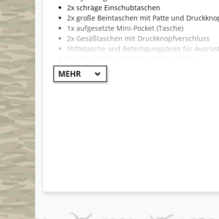
2x schräge Einschubtaschen
2x große Beintaschen mit Patte und Druckkno
1x aufgesetzte Mini-Pocket (Tasche)
2x Gesäßtaschen mit Druckknopfverschluss
Stiftetasche und Befestigungsösen für Ausrü
Bund und Beinabschluss mit Zugband
angenehmer Tragekomfort