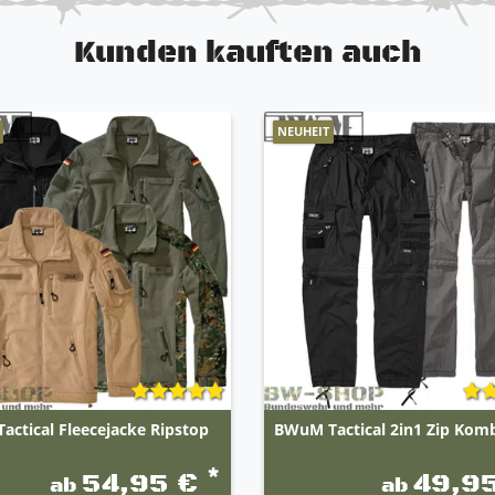
Kunden kauften auch
NEUHEIT
ctical Fleecejacke Ripstop
BWuM Tactical 2in1 Zip Kom
*
54,95 €
49,9
ab
ab