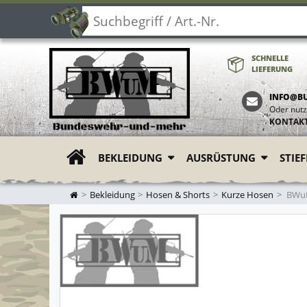
SCHNELLE
LIEFERUNG
INFO@B
Oder nutz
KONTAK
BEKLEIDUNG
AUSRÜSTUNG
STIE
ZUR STARTSEITE
Bekleidung
Hosen & Shorts
Kurze Hosen
BWuM