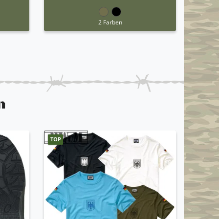
2 Farben
n
TOP