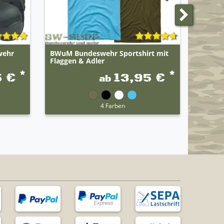
wehr
BWuM Bundeswehr Sportshirt mit
Leo Kö
Flaggen & Adler
*
*
5 €
13,95 €
ab
4 Farben