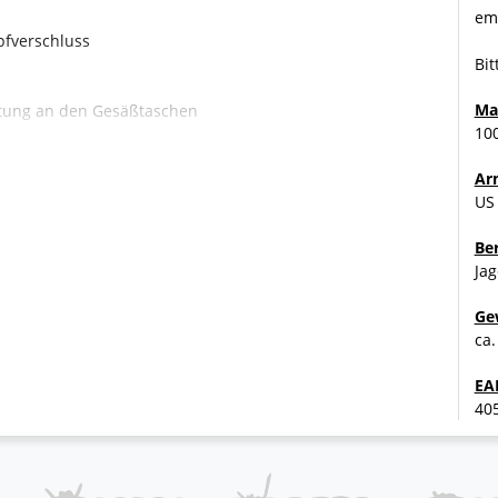
emp
pfverschluss
Bit
Ma
stung an den Gesäßtaschen
10
Ar
US
Be
Jag
Ge
ca.
EA
40