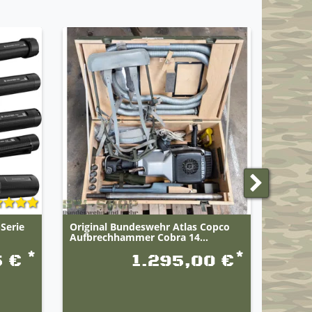
Serie
Original Bundeswehr Atlas Copco
Origin
Aufbrechhammer Cobra 14...
Stroma
*
*
5 €
1.295,00 €