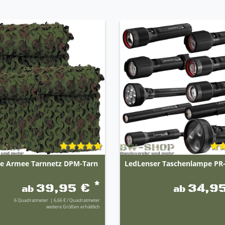
che Armee Tarnnetz DPM-Tarn
LedLenser Taschenlampe PR-
*
39,95 €
34,9
ab
ab
6
Quadratmeter
| 6,66 € / Quadratmeter
weitere Größen erhältlich