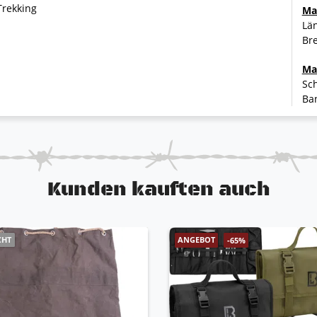
Trekking
Ma
Lä
Bre
Ma
Sch
Ban
Kunden kauften auch
CHT
ANGEBOT
-65%