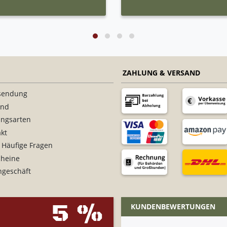
ZAHLUNG & VERSAND
sendung
and
ungsarten
kt
 Häufige Fragen
cheine
ngeschäft
5 %
KUNDENBEWERTUNGEN