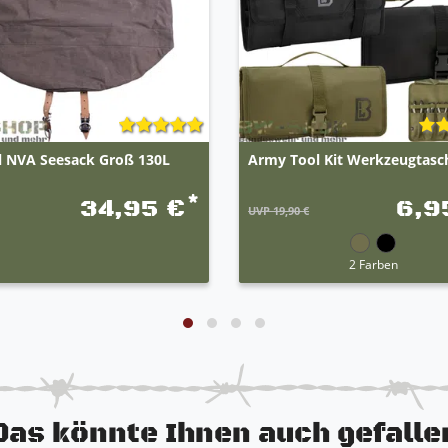
al NVA Seesack Groß 130L
Army Tool Kit Werkzeugtasc
*
34,95 €
6,9
UVP 19,90 €
2 Farben
Das könnte Ihnen auch gefalle