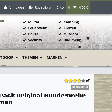
Anmelden
Registrieren
0
0
0,00 €
AND
Militär
Camping
Feuerwehr
Freizeit
Polizei
Outdoor
1
Security
und mehr...
UTDOOR
THEMEN
MARKEN
(6)
GEBRAUCHT
Pack Original Bundeswehr
emen