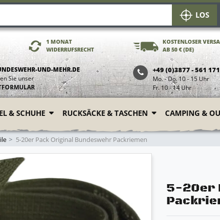
LOS
1 MONAT
KOSTENLOSER VERS
WIDERRUFSRECHT
AB 50 € (DE)
UNDESWEHR-UND-MEHR.DE
+49 (0)3877 - 561 17
en Sie unser
Mo. - Do. 10 - 15 Uhr
TFORMULAR
Fr. 10 - 14 Uhr
FEL & SCHUHE
RUCKSÄCKE & TASCHEN
CAMPING & O
le
5-20er Pack Original Bundeswehr Packriemen
5-20er 
Packri