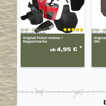
Original Polizei Holster /
Origin
Magazintasche
Oliv
*
4,95 €
ab