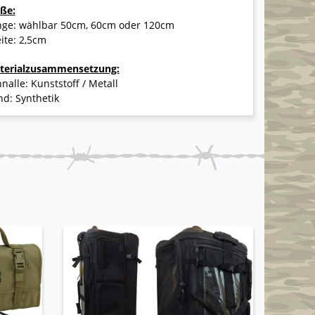
ße:
nge: wählbar 50cm, 60cm oder 120cm
ite: 2,5cm
terialzusammensetzung:
nalle: Kunststoff / Metall
d: Synthetik
GEBRAU