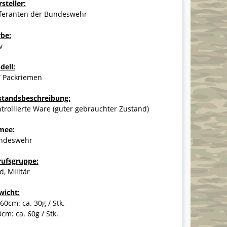
steller:
eferanten der Bundeswehr
rbe:
v
dell:
 Packriemen
standsbeschreibung:
trollierte Ware (guter gebrauchter Zustand)
mee:
ndeswehr
rufsgruppe:
d, Militär
wicht:
60cm: ca. 30g / Stk.
cm: ca. 60g / Stk.