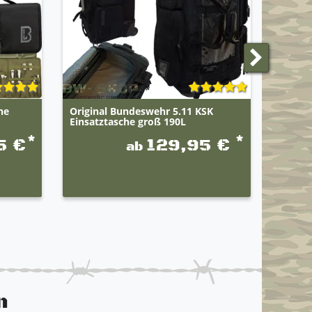
he
Original Bundeswehr 5.11 KSK
1-3er 
Einsatztasche groß 190L
Wäsche
*
*
5 €
129,95 €
ab
n