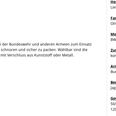
Her
Li
Fa
Oli
Mo
BW
 bei der Bundeswehr und anderen Armeen zum Einsatz
schnüren und sicher zu packen. Wählbar sind die
Zu
it Verschluss aus Kunststoff oder Metall.
kon
Ar
Bu
Be
Jag
Ge
50/
120