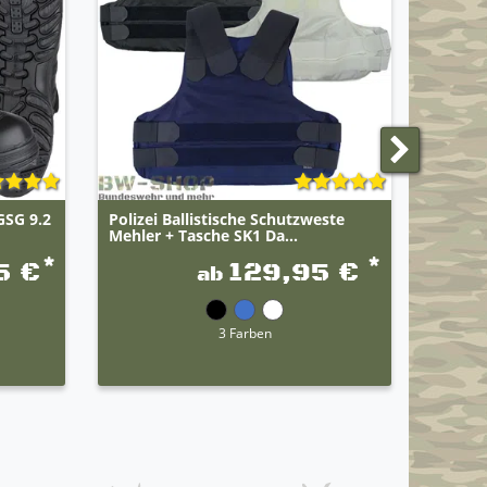
 GSG 9.2
Polizei Ballistische Schutzweste
Polizei
Mehler + Tasche SK1 Da...
Tasche
*
*
5 €
129,95 €
ab
UVP 399,
3 Farben