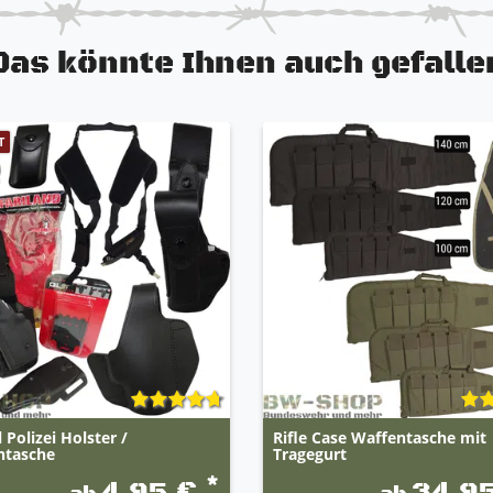
Das könnte Ihnen auch gefalle
T
l Polizei Holster /
Rifle Case Waffentasche mit
ntasche
Tragegurt
*
4,95 €
34,9