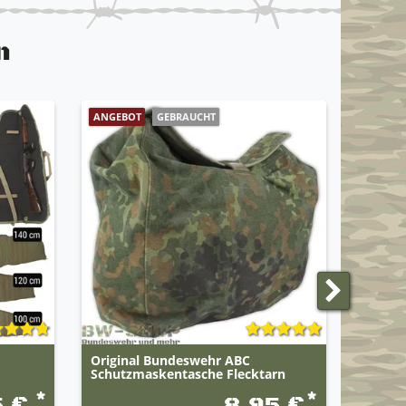
n
ANGEBOT
GEBRAUCHT
Original Bundeswehr ABC
Handsc
Schutzmaskentasche Flecktarn
*
*
5 €
8,95 €