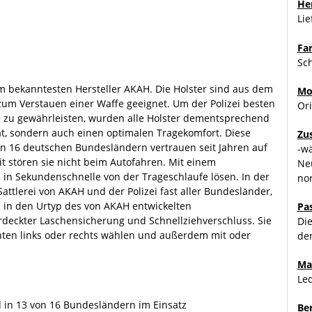
Her
Lie
Fa
Sc
m bekanntesten Hersteller AKAH. Die Holster sind aus dem
Mo
 zum Verstauen einer Waffe geeignet. Um der Polizei besten
Ori
 zu gewährleisten, wurden alle Holster dementsprechend
tät, sondern auch einen optimalen Tragekomfort. Diese
Zu
on 16 deutschen Bundesländern vertrauen seit Jahren auf
-w
t stören sie nicht beim Autofahren. Mit einem
Ne
n Sekundenschnelle von der Trageschlaufe lösen. In der
no
tlerei von AKAH und der Polizei fast aller Bundesländer,
 in den Urtyp des von AKAH entwickelten
Pa
erdeckter Laschensicherung und Schnellziehverschluss. Sie
Di
nten links oder rechts wählen und außerdem mit oder
de
Ma
Le
d in 13 von 16 Bundesländern im Einsatz
Be