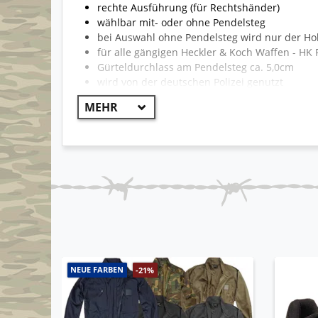
rechte Ausführung (für Rechtshänder)
wählbar mit- oder ohne Pendelsteg
bei Auswahl ohne Pendelsteg wird nur der Hols
für alle gängigen Heckler & Koch Waffen - HK
Gürteldurchlass am Pendelsteg ca. 5,0cm
wird von der deutschen Polizei genutzt
100.000-fach bewährt
mit einem Daumendruck und Schwenk lässt sic
unten geschlossen
geschmeidiges Qualitätsleder / Blankleder Or
Pendelsteg besitzt 360°-Beweglichkeit und stö
mit verdeckter Laschensicherung und Schnell
angenehmer Tragekomfort
NEUE FARBEN
-21%