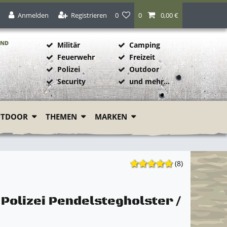
Anmelden
Registrieren
0
0
0,00 €
AND
Militär
Camping
Feuerwehr
Freizeit
Polizei
Outdoor
1
Security
und mehr...
UTDOOR
THEMEN
MARKEN
(8)
 Polizei Pendelstegholster /