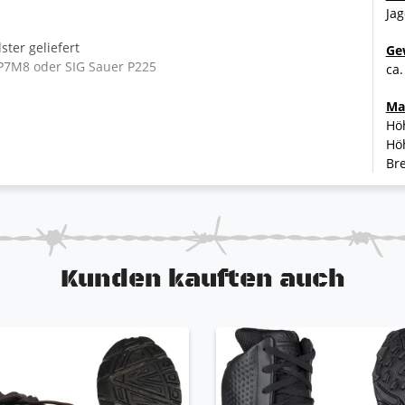
Jag
ter geliefert
Ge
 P7M8 oder SIG Sauer P225
ca.
Ma
Hö
h in Sekundenschnelle von der Trageschlaufe lösen
Hö
Bre
iginal-Cordura
rt somit nicht beim Autofahren
ziehverschluss
Kunden kauften auch