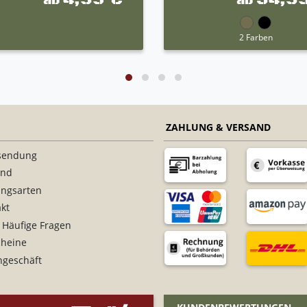
ab
ab
2 Farben
ZAHLUNG & VERSAND
sendung
and
ungsarten
kt
 Häufige Fragen
cheine
ngeschäft