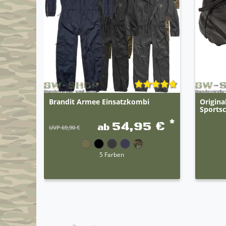
Brandit Armee Einsatzkombi
Origin
Sports
*
54,95 €
ab
UVP 69,90 €
5 Farben