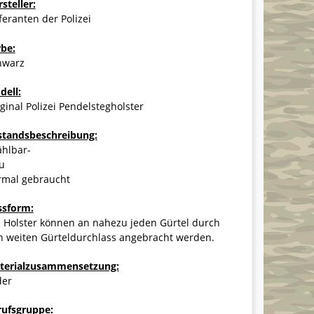
steller:
feranten der Polizei
rbe:
hwarz
dell:
ginal Polizei Pendelstegholster
standsbeschreibung:
ählbar-
u
rmal gebraucht
ssform:
e Holster können an nahezu jeden Gürtel durch
n weiten Gürteldurchlass angebracht werden.
terialzusammensetzung:
der
rufsgruppe: