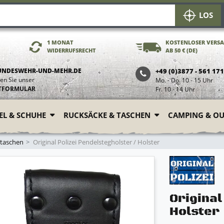
LOS
1 MONAT
KOSTENLOSER VERS
WIDERRUFSRECHT
AB 50 € (DE)
UNDESWEHR-UND-MEHR.DE
+49 (0)3877 - 561 17
en Sie unser
Mo. - Do. 10 - 15 Uhr
TFORMULAR
Fr. 10 - 14 Uhr
FEL & SCHUHE
RUCKSÄCKE & TASCHEN
CAMPING & O
ntaschen
Original Polizei Pendelstegholster / Holster
Original
Holster