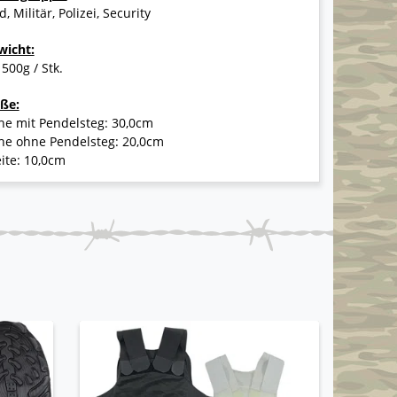
d, Militär, Polizei, Security
wicht:
 500g / Stk.
ße:
he mit Pendelsteg: 30,0cm
he ohne Pendelsteg: 20,0cm
ite: 10,0cm
-50%