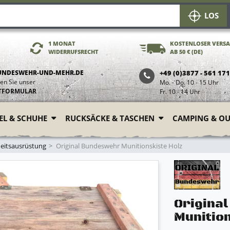
LOS
1 MONAT
KOSTENLOSER VERS
WIDERRUFSRECHT
AB 50 € (DE)
UNDESWEHR-UND-MEHR.DE
+49 (0)3877 - 561 17
en Sie unser
Mo. - Do. 10 - 15 Uhr
TFORMULAR
Fr. 10 - 14 Uhr
FEL & SCHUHE
RUCKSÄCKE & TASCHEN
CAMPING & O
heitsausrüstung
Original Bundeswehr Munitionskiste Holz
Origina
Munition