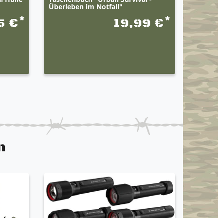
Überleben im Notfall"
Anfäng
*
*
5 €
19,99 €
n
TOP