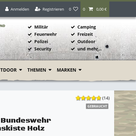
Anmelden
Registrieren
0
0
0,00 €
AND
Militär
Camping
Feuerwehr
Freizeit
Polizei
Outdoor
1
Security
und mehr...
UTDOOR
THEMEN
MARKEN
(14)
GEBRAUCHT
l Bundeswehr
skiste Holz