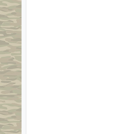
Aus Beständen der Bundeswehr
Munitionskisten aus Holz
Sehr robust und stabil
Spritzwassergeschützt
Vielseitig einsetzbar
Nach hinten aufklappbarer Deckel
Kisten lassen sich durch Riegel verplomben
Stapelbar
Vielseitige Verwendungsmöglichkeiten