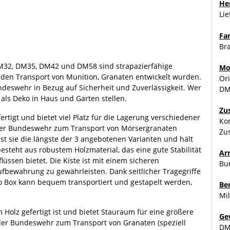
Her
Li
Fa
Br
M32, DM35, DM42 und DM58 sind strapazierfähige
Mo
d den Transport von Munition, Granaten entwickelt wurden.
Or
ndeswehr in Bezug auf Sicherheit und Zuverlässigkeit. Wer
DM
l als Deko in Haus und Garten stellen.
Zu
ertigt und bietet viel Platz für die Lagerung verschiedener
Kon
 der Bundeswehr zum Transport von Mörsergranaten
Zu
st sie die längste der 3 angebotenen Varianten und hält
besteht aus robustem Holzmaterial, das eine gute Stabilität
Ar
ssen bietet. Die Kiste ist mit einem sicheren
Bu
ufbewahrung zu gewährleisten. Dank seitlicher Tragegriffe
mmo Box kann bequem transportiert und gestapelt werden,
Be
Mil
 Holz gefertigt ist und bietet Stauraum für eine größere
Ge
der Bundeswehr zum Transport von Granaten (speziell
DM2