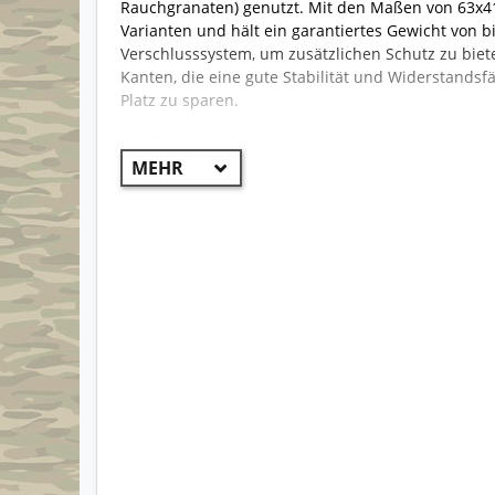
Rauchgranaten) genutzt. Mit den Maßen von 63x41x
Varianten und hält ein garantiertes Gewicht von bi
Verschlusssystem, um zusätzlichen Schutz zu biet
Kanten, die eine gute Stabilität und Widerstandsf
Platz zu sparen.
Die DM42 Munitionskiste bietet ausreichend Stau
hauptsächlich bei der Bundeswehr zum Transport
von 50x30x25 cm (LxBxH) ist sie die kleinste der 
von bis zu 31,5kg aus. Die Kiste besteht aus strap
gegen äußere Einflüsse aufweist. Sie ist mit eine
zuverlässige Aufbewahrung zu gewährleisten. Natür
Die Bundeswehr Munitionskisten DM 26, DM28, DM
Sicherheitsstandards und Vorschriften für den Tra
für den militärischen Einsatz konzipiert, können
Sammlern genutzt werden, die eine sichere Aufbe
Ausrüstung benötigen.
Dank ihrer robusten Konstruktion und hochwertige
langjährige Nutzungsdauer und zuverlässige Funkt
gelagerten Munition vor Feuchtigkeit, Stößen und