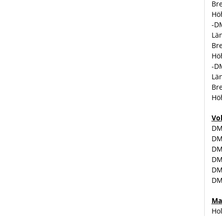
Bre
Hö
-D
Län
Bre
Hö
-D
Län
Bre
Hö
Vo
DM
DM
DM
DM
DM
DM
Ma
Ho