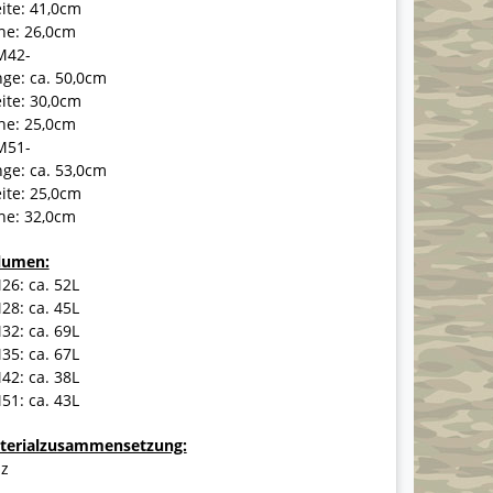
ite: 41,0cm
he: 26,0cm
M42-
ge: ca. 50,0cm
ite: 30,0cm
he: 25,0cm
M51-
ge: ca. 53,0cm
ite: 25,0cm
he: 32,0cm
lumen:
26: ca. 52L
28: ca. 45L
32: ca. 69L
35: ca. 67L
42: ca. 38L
51: ca. 43L
terialzusammensetzung:
lz