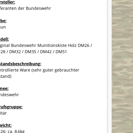
steller:
eferanten der Bundeswehr
rbe:
aun
dell:
iginal Bundeswehr Munitionskiste Holz DM26 /
28 / DM32 / DM35 / DM42 / DM51
standsbeschreibung:
trollierte Ware (sehr guter gebrauchter
stand)
mee:
ndeswehr
rufsgruppe:
itär
wicht:
6: ca. 8,6kg