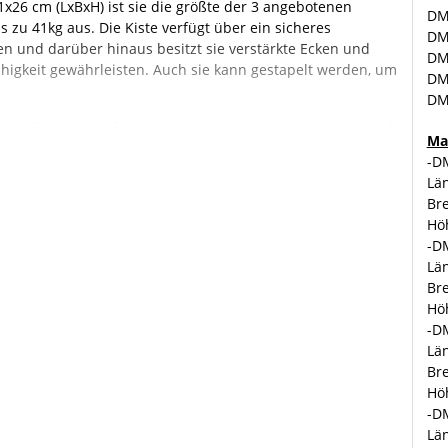
26 cm (LxBxH) ist sie die größte der 3 angebotenen
DM2
s zu 41kg aus. Die Kiste verfügt über ein sicheres
DM3
en und darüber hinaus besitzt sie verstärkte Ecken und
DM3
ähigkeit gewährleisten. Auch sie kann gestapelt werden, um
DM4
DM5
raum für eine umfangreiche Menge an Munition, aber wird
Ma
 von bis zu zehn Sprengkörpern genutzt. Mit den Maßen
-D
3 angebotenen Varianten und hält ein garantiertes Gewicht
Län
azierfähigem Holzmaterial, das eine hohe Beständigkeit
Bre
m sicheren Verschlusssystem ausgestattet, um eine
Hö
lich ist sie stapelbar, um Platz zu sparen.
-D
Län
32, DM35, DM42 und DM58 aus Holz erfüllen die strengen
Bre
nsport und die Lagerung von Munition. Sie sind speziell
Hö
 aber auch von anderen Organisationen oder privaten
-D
wahrungsmöglichkeit für Munition oder anderer
Län
Bre
n Verarbeitung bieten diese Munitionskisten eine
Hö
ionalität. Sie gewährleisten den Schutz der darin
-D
 anderen Umwelteinflüssen.
Län