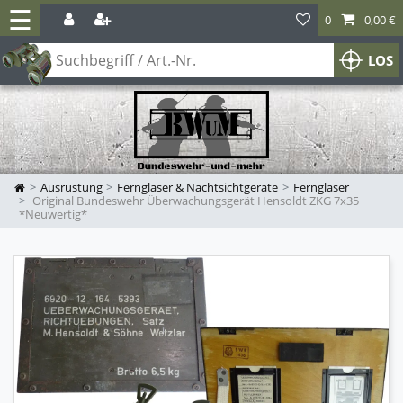
☰
0
0,00 €
LOS
Ausrüstung
Ferngläser & Nachtsichtgeräte
Ferngläser
Original Bundeswehr Überwachungsgerät Hensoldt ZKG 7x35
*Neuwertig*