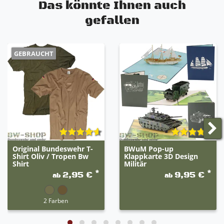
Das könnte Ihnen auch
gefallen
GEBRAUCHT
Original Bundeswehr T-
BWuM Pop-up
Shirt Oliv / Tropen Bw
Klappkarte 3D Design
Shirt
Militär
*
*
2,95 €
9,95 €
ab
ab
2 Farben