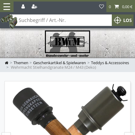
☰
0
0,00 €
LOS
Themen
Geschenkartikel & Spielwaren
Teddys & Accessoires
Wehrmacht Stielhandgranate M24 / M43 (Deko)