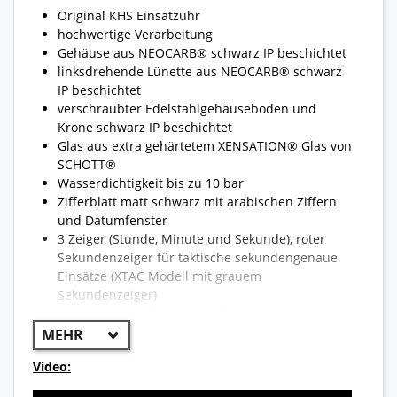
Original KHS Einsatzuhr
hochwertige Verarbeitung
Gehäuse aus NEOCARB® schwarz IP beschichtet
linksdrehende Lünette aus NEOCARB® schwarz
IP beschichtet
verschraubter Edelstahlgehäuseboden und
Krone schwarz IP beschichtet
Glas aus extra gehärtetem
XENSATION® Glas von
SCHOTT®
Wasserdichtigkeit bis zu 10 bar
Zifferblatt matt schwarz mit arabischen Ziffern
und Datumfenster
3 Zeiger (Stunde, Minute und Sekunde), roter
Sekundenzeiger für taktische sekundengenaue
Einsätze (XTAC Modell mit grauem
Sekundenzeiger)
Quarzuhrwerk (SWISS MADE) mit 3 Zeiger und
Datumsanzeige
Stunde, Minute, Zentralsekunde, Sekundenstopp
Video:
bei gezogener Krone
Datum mit Datumschnellschaltung