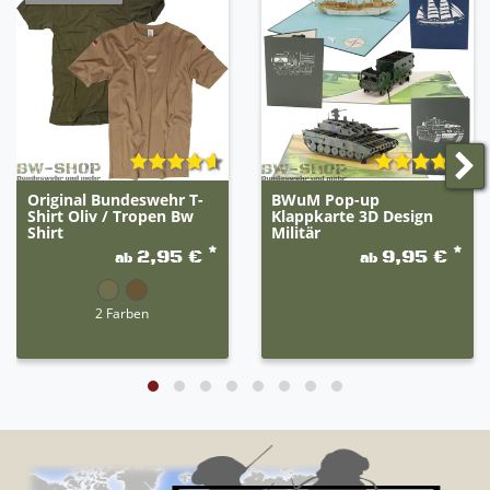
Hausmüll entsorgen dürfen. Unter diesem Zeichen
finden Sie zusätzlich nachstehende Symbole mit
folgender Bedeutung:
Pb = Batterie enthält Blei
Cd = Batterie enthält Cadmium
Hg = Batterie enthält Quecksilber
Original Bundeswehr T-
BWuM Pop-up
Shirt Oliv / Tropen Bw
Klappkarte 3D Design
Shirt
Militär
*
*
2,95 €
9,95 €
ab
ab
2 Farben