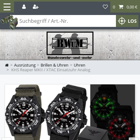
☰
0
0,00 €
LOS
Ausrüstung
Brillen & Uhren
Uhren
KHS Reaper MKII / XTAC Einsatzuhr Analog