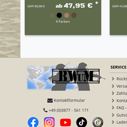
*
47,95 €
ab
UVP 59,90 €
UVP 11,90
4 Farben
SERVICE
Rück
Vers
Zahl
Kontaktformular
Konta
FAQ -
+49 (0)3877 - 561 171
Guts
Lade