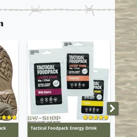
n
TOP
ack
Tactical Foodpack Energy Drink
Origin
Kampfs