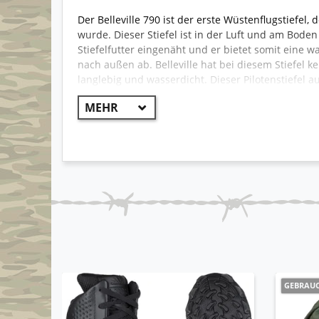
Der Belleville 790 ist der erste Wüstenflugstiefel
wurde. Dieser Stiefel ist in der Luft und am Boden
Stiefelfutter eingenäht und er bietet somit eine w
nach außen ab. Belleville hat bei diesem Stiefel 
langlebig und wasserdicht. Dieser Pilotenstiefel a
und eine lange Lebensdauer dieses Schuhwerks. D
Stöße und schont Füße, Knöchel und Knie. Die Spe
auf lockeren als auch auf glatten Oberflächen herv
Einsatz bei der US Army Flight und der US Air Forc
auch als Kampfstiefel von der US Army genutzt.
Aus Beständen der US Army
Modell Combat Flight Boots 790V cold weathe
Verstärkter Zehen und Fersenbereich
Widerstandsfähig und robust
Lasche am hinteren Schaft für schnelleren Ein
Obermaterial aus vollnarbigem Rindsleder u
VANGUARD®-Premium-Dämpfungssohlensys
Gepolsterte Polyurethan-Mittelsohle zur Sto
GEBRAU
100 % Gummi-Laufsohle mit VIBRAM® Sierra
Benzin-, Erdöl-, Öl- und Schmiermittelbeständ