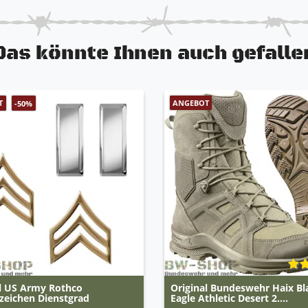
Das könnte Ihnen auch gefalle
T
ANGEBOT
-50%
al US Army Rothco
Original Bundeswehr Haix Bl
zeichen Dienstgrad
Eagle Athletic Desert 2....