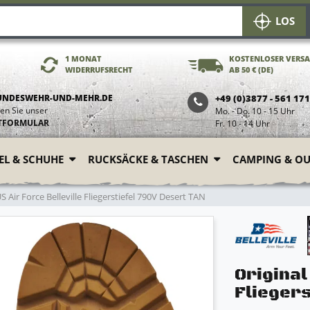
LOS
1 MONAT
KOSTENLOSER VERS
WIDERRUFSRECHT
AB 50 € (DE)
UNDESWEHR-UND-MEHR.DE
+49 (0)3877 - 561 17
en Sie unser
Mo. - Do. 10 - 15 Uhr
TFORMULAR
Fr. 10 - 14 Uhr
FEL & SCHUHE
RUCKSÄCKE & TASCHEN
CAMPING & O
S Air Force Belleville Fliegerstiefel 790V Desert TAN
Original
Fliegers