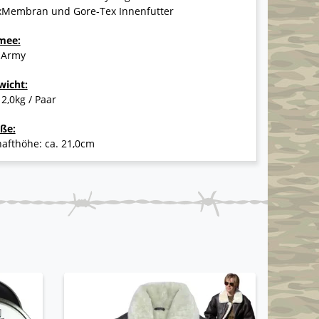
xMembran und Gore-Tex Innenfutter
mee:
 Army
wicht:
 2,0kg / Paar
ße:
afthöhe: ca. 21,0cm