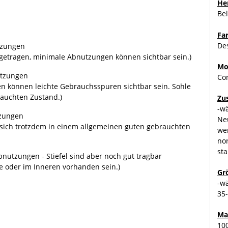
Her
Bel
Fa
De
tzungen
 getragen, minimale Abnutzungen können sichtbar sein.)
Mo
utzungen
Com
en können leichte Gebrauchsspuren sichtbar sein. Sohle
rauchten Zustand.)
Zu
-w
tzungen
Ne
n sich trotzdem in einem allgemeinen guten gebrauchten
we
no
sta
nutzungen - Stiefel sind aber noch gut tragbar
e oder im Inneren vorhanden sein.)
Gr
-w
35
Ma
10