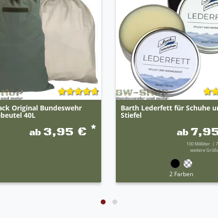
ack Original Bundeswehr
Barth Lederfett für Schuhe 
beutel 40L
Stiefel
*
3,95 €
7,9
ab
ab
100
Milliliter
| 7
weitere Größe
2 Farben