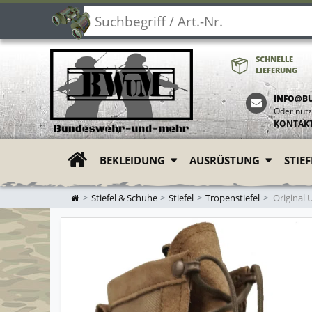
SCHNELLE
LIEFERUNG
INFO@B
Oder nutz
KONTAK
BEKLEIDUNG
AUSRÜSTUNG
STIE
ZUR STARTSEITE
Stiefel & Schuhe
Stiefel
Tropenstiefel
Original U