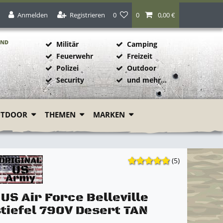
Anmelden
Registrieren
0
0
0,00 €
AND
Militär
Camping
Feuerwehr
Freizeit
Polizei
Outdoor
1
Security
und mehr...
UTDOOR
THEMEN
MARKEN
(5)
 US Air Force Belleville
tiefel 790V Desert TAN