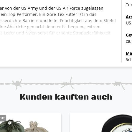
Te
, der von der US Army und der US Air Force zugelassen
 ein Top-Performer. Ein Gore-Tex Futter ist in das
Ar
asserdichte Barriere und leitet Feuchtigkeit aus dem Stiefel
US
keine Abstriche gemacht denn er ist bequem, extrem
us Leder und Nylon sorgt für erhöhte Strapazierfähigkeit
Ge
ie VANGUARD-Laufschuhsohle von Belleville absorbiert
ca.
zielle VIBRAM Sierra-Laufsohle sorgt dafür das Sie sowohl
orragenden Halt haben. Der Pilotenstiefel 790V ist für den
Ma
e zugelassen und wird vorwiegend als Fliegerstiefel, aber
Sch
r desert TAN
Kunden kauften auch
stieg
nd Nylongewebe
tem
ßdämpfung
CHT
ig