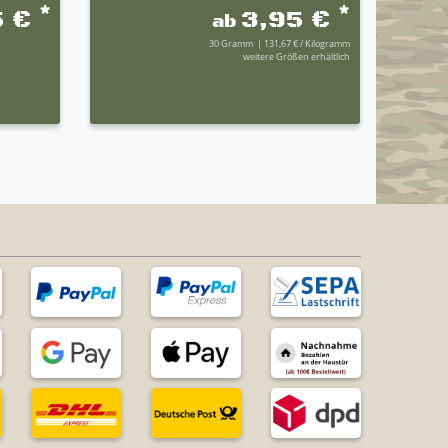
*
*
5 €
3,95 €
ab
30
Gramm
| 131,67 € / Kilogramm
weitere Größen erhältlich