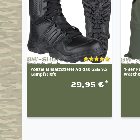
Gore-Tex Membrane
Wasserdicht und hoch Atmungsaktiv
Herausnehmbare Polyurethan-Einlegesohle
Einfach geformter, herausnehmbarer Einsatz
Sehr guter Lauf- und Tragekomfort
Polizei Einsatzstiefel Adidas GSG 9.2
1-3er P
Kampfstiefel
Wäsche
*
29,95 €