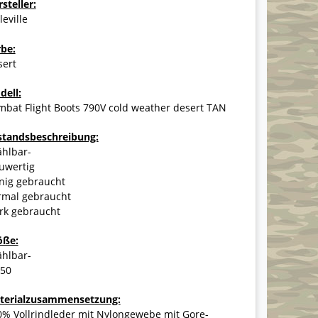
steller:
leville
rbe:
sert
dell:
bat Flight Boots 790V cold weather desert TAN
standsbeschreibung:
ählbar-
uwertig
nig gebraucht
rmal gebraucht
rk gebraucht
öße:
ählbar-
-50
terialzusammensetzung:
0% Vollrindleder mit Nylongewebe mit Gore-