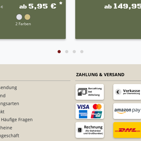
*
5,95 €
149,9
ab
ab
 €
2 Farben
ZAHLUNG & VERSAND
sendung
and
ungsarten
kt
 Häufige Fragen
cheine
ngeschäft