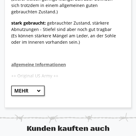
sich trotzdem in einem allgemeinen guten
gebrauchten Zustand.)
stark gebraucht:
gebrauchter Zustand, stärkere
Abnutzungen - Stiefel sind aber noch gut tragbar
(Es können stärkere Mängel am Leder, an der Sohle
oder im Inneren vorhanden sein.)
allgemeine Informationen
++ Original US Army ++
Der Belleville 690 war der erste Stiefel der US Air
Force, der für den Fluggebrauch zugelassen wurde.
Dieser Pilotenstiefel aus Leder und Nylon sorgt für
erhöhte Strapazierfähigkeit und eine lange
Lebensdauer dieses Schuhwerks. Ein Gore-Tex Futter
ist in das Stiefelfutter eingenäht und er bietet somit
eine wasserdichte Barriere und leitet Feuchtigkeit
Kunden kauften auch
aus dem Stiefel nach außen ab. Dieser Stiefel ist für