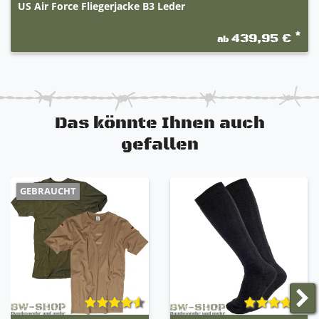
US Air Force Fliegerjacke B3 Leder
100 % VIBRAM Sierra-Laufsohle aus Gummi
Benzin-, Erdöl-, Öl- und Schmiermittelbeständig
*
439,95 €
ab
Gore-Tex Membrane
Wasserdicht und hoch Atmungsaktiv
Einfach geformter, herausnehmbarer Einsatz
Sehr guter Lauf- und Tragekomfort
Das könnte Ihnen auch
gefallen
GEBRAUCHT