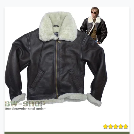
kaltes Wetter gedacht und verfügt mit Bellevilles
patentierter VANGUARD-Laufsohle über eine der
bequemsten Laufsohlen auf dem heutigen Markt.
Dank dieser bahnbrechenden Technologie haben
Militärstiefel den Komfort und die Passform von
Sportschuhen und erfüllen dennoch die strengen
Spezifikationen für Militärstiefel. Der 690 ist von der
US Air Force für den Fluggebrauch zugelassen und
für die normale US Army zum Tragen mit der Airman
Battle Uniform (ABU).
Aus Beständen der US Army
Modell Combat Flight Boots 690V cold weather
sage green
Verstärkter Zehen und Fersenbereich
Widerstandsfähig und robust
Lasche am hinteren Schaft für schnelleren
Einstieg
Obermaterial aus glattem, vollnarbigem
Rindsleder und Nylongewebe
VANGUARD®-Premium-Dämpfungssohlensystem
Gepolsterte Polyurethan-Mittelsohle