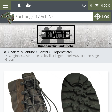
☰
0
0,00 €
LOS
Stiefel & Schuhe
Stiefel
Tropenstiefel
Original US Air Force Belleville Fliegerstiefel 690V Tropen Sage
Green